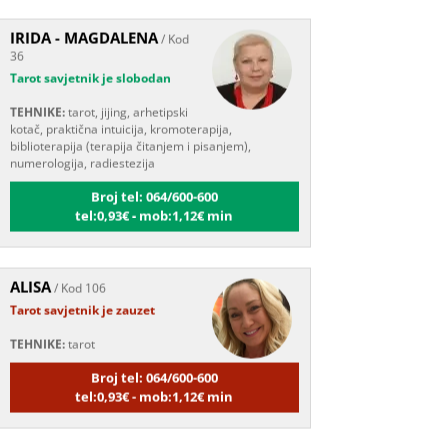
IRIDA - MAGDALENA
/ Kod
36
Tarot savjetnik je slobodan
TEHNIKE:
tarot, jijing, arhetipski
kotač, praktična intuicija, kromoterapija,
biblioterapija (terapija čitanjem i pisanjem),
numerologija, radiestezija
Broj tel: 064/600-600
tel:0,93€ - mob:1,12€ min
ALISA
/ Kod 106
Tarot savjetnik je zauzet
TEHNIKE:
tarot
Broj tel: 064/600-600
tel:0,93€ - mob:1,12€ min
KETY
/ Kod 32