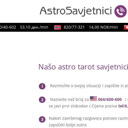
40-602
53,10 ден./min
820/77-321
14,00 NOK/min
Našo astro tarot savjetni
Razmislite o svojoj situaciji i zapišite si p
l
Nazovite naš broj za
064/600-600
i 
2
se javi prvi slobodan ( Cijena poziva
tel:
Nakon završenog razgovora ponovo razmis
3
započeti bolje sutra