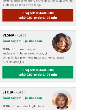
Broj tel: 064/600-600
tel:0,93€ - mob:1,12€ min
VESNA
/ Kod 05
Tarot savjetnik je slobodan
TEHNIKE:
numerologija,
anđeoski i ljubavni tarot, visak, yi
ching, knjiga promjena mudrosti, rune, izrada
runskih amajlija
Broj tel: 064/600-600
tel:0,93€ - mob:1,12€ min
STOJA
/ Kod 31
Tarot savjetnik je slobodan
TEHNIKE:
kristalna kugla, tarot,
vidovitost, visak