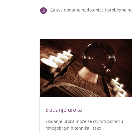
Za sve dodatne nedoumice i probleme na
4
Skidanje uroka
Skidanje uroka može se izvršiti pomoću
mnogobrojnih tehnika i tako