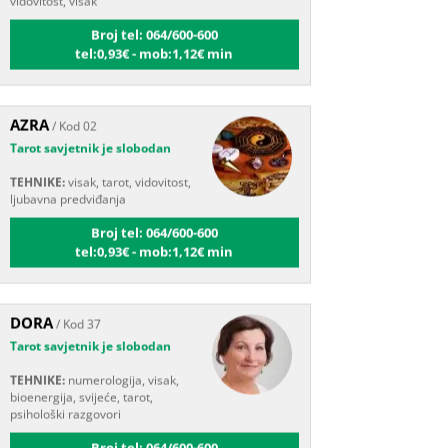
Broj tel: 064/600-600
tel:0,93€ - mob:1,12€ min
AZRA
/ Kod 02
Tarot savjetnik je slobodan
TEHNIKE:
visak, tarot, vidovitost,
ljubavna predviđanja
Broj tel: 064/600-600
tel:0,93€ - mob:1,12€ min
DORA
/ Kod 37
Tarot savjetnik je slobodan
TEHNIKE:
numerologija, visak,
bioenergija, svijeće, tarot,
psihološki razgovori
Broj tel: 064/600-600
tel:0,93€ - mob:1,12€ min