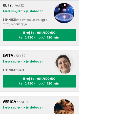
Tarot savjetnik je slobodan
TEHNIKE:
vidovitost, astrologija,
tarot, bioenergija
Broj tel: 064/600-600
tel:0,93€ - mob:1,12€ min
EVITA
/ Kod 52
Tarot savjetnik je slobodan
TEHNIKE:
tarot
Broj tel: 064/600-600
tel:0,93€ - mob:1,12€ min
VERICA
/ Kod 35
Tarot savjetnik je slobodan
TEHNIKE:
tarot, razgovori