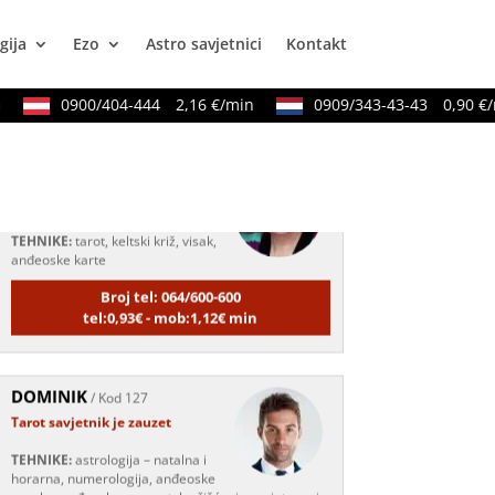
numerlogija, tarot
gija
Ezo
Astro savjetnici
Kontakt
Broj tel: 064/600-600
tel:0,93€ - mob:1,12€ min
0900/404-444
2,16 €/min
0909/343-43-43
0,90 €/mi
SARA
/ Kod 01
Tarot savjetnik je zauzet
TEHNIKE:
tarot, keltski križ, visak,
anđeoske karte
Broj tel: 064/600-600
tel:0,93€ - mob:1,12€ min
DOMINIK
/ Kod 127
Tarot savjetnik je zauzet
TEHNIKE:
astrologija – natalna i
horarna, numerologija, anđeoske
poruke, anđeosko energetsko čišćenje savjetovanje
iz oblasti zakona privlačenja