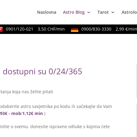
Naslovna
Astro Blog
Tarot
Astrolo
0901/120-021
3,50 CHF/min
0900/830-3330
2,99 €/min
ci dostupni su 0/24/365
itanja koja nas želite pitati
odaberite astro savjetnika po kodu ili sačekajte da Vam
0,93€ - mob:1,12€ min
)
lite o svemu, donesite ispravne odluke s kojima ćete