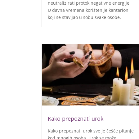
neutralizirati protok negativne energije.
U davna vremena korišten je kantarion
koji se stavljao u sobu svake osobe.
Kako prepoznati urok
Kako prepoznati urok sve je češće pitanje
kod mnogih osoba. Urok se može