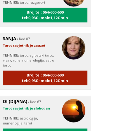
Broj tel: 064/600-600
tel:0,93€ - mob:1,12€ min
SANJA
/ Kod 07
Tarot savjetnik je zauzet
TEHNIKE:
tarot, egipatski tarot,
visak, rune, numerologija, astro
tarot
Broj tel: 064/600-600
tel:0,93€ - mob:1,12€ min
DI (DIJANA)
/ Kod 67
Tarot savjetnik je slobodan
TEHNIKE:
astrologija,
numerlogija, tarot
Broj tel: 064/600-600