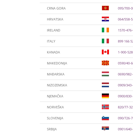
CRNA GORA
095/700-
HRVATSKA
064/558-
IRELAND
1570-476
ITALY
899 166 5
KANADA
1-900-528
MAKEDONIJA
0590/40-
MAĐARSKA
0690/982
NIZOZEMSKA
0909/343-
NJEMAČKA
0900/830
NORVEŠKA
820/77-32
SLOVENIJA
090/726-
SRBIJA
0901/640