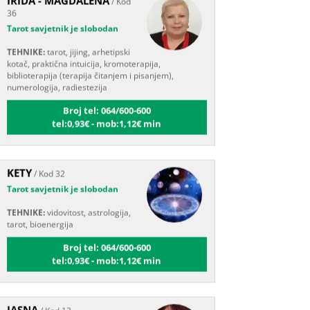
Tarot savjetnik je slobodan
TEHNIKE:
tarot, jijing, arhetipski
kotač, praktična intuicija, kromoterapija,
biblioterapija (terapija čitanjem i pisanjem),
numerologija, radiestezija
Broj tel: 064/600-600
tel:0,93€ - mob:1,12€ min
KETY
/ Kod 32
Tarot savjetnik je slobodan
TEHNIKE:
vidovitost, astrologija,
tarot, bioenergija
Broj tel: 064/600-600
tel:0,93€ - mob:1,12€ min
JASNA
/ Kod 12
Tarot savjetnik je slobodan