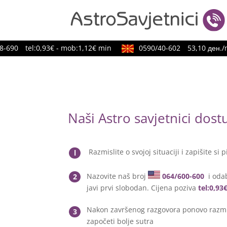
690
tel:0,93€ - mob:1,12€ min
0590/40-602
53,10 ден./mi
Naši Astro savjetnici dos
Razmislite o svojoj situaciji i zapišite si p
l
Nazovite naš broj
064/600-600
i odab
2
javi prvi slobodan. Cijena poziva
tel:0,93
Nakon završenog razgovora ponovo razmis
3
započeti bolje sutra