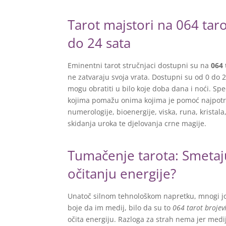
Tarot majstori na 064 tar
do 24 sata
Eminentni tarot stručnjaci dostupni su na
064 
ne zatvaraju svoja vrata. Dostupni su od 0 do 2
mogu obratiti u bilo koje doba dana i noći. Speci
kojima pomažu onima kojima je pomoć najpotreb
numerologije, bioenergije, viska, runa, kristala
skidanja uroka te djelovanja crne magije.
Tumačenje tarota: Smetaju
očitanju energije?
Unatoč silnom tehnološkom napretku, mnogi još
boje da im medij, bilo da su to
064 tarot brojev
očita energiju. Razloga za strah nema jer medi