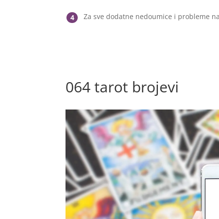
Za sve dodatne nedoumice i probleme na
4
064 tarot brojevi