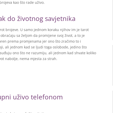
brojeva kao što rade uživo.
ak do životnog savjetnika
arot brojeve. U samo jednom koraku njihov im je tarot
obraćaju sa željom da promijene svoj život, a to je
tvoren prema promjenama jer ono što zračimo to i
ji, ali jednom kad se ljudi toga oslobode, jedino što
e osuđuju ono što ne razumiju, ali jednom kad shvate koliko
ot nabolje, nema mjesta za strah.
tupni uživo telefonom