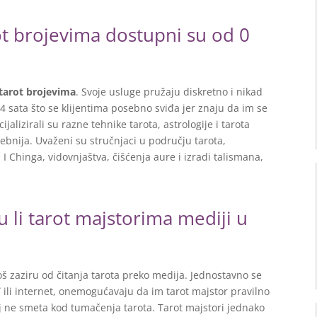
ot brojevima dostupni su od 0
tarot brojevima
. Svoje usluge pružaju diskretno i nikad
4 sata što se klijentima posebno sviđa jer znaju da im se
jalizirali su razne tehnike tarota, astrologije i tarota
nija. Uvaženi su stručnjaci u području tarota,
, I Chinga, vidovnjaštva, čišćenja aure i izradi talismana,
 li tarot majstorima mediji u
 zaziru od čitanja tarota preko medija. Jednostavno se
i
ili internet, onemogućavaju da im tarot majstor pravilno
j ne smeta kod tumačenja tarota. Tarot majstori jednako