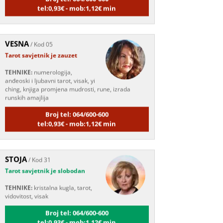
VESNA
/ Kod 05
Tarot savjetnik je zauzet
TEHNIKE:
numerologija,
anđeoski i ljubavni tarot, visak, yi
ching, knjiga promjena mudrosti, rune, izrada
runskih amajlija
Broj tel: 064/600-600
tel:0,93€ - mob:1,12€ min
STOJA
/ Kod 31
Tarot savjetnik je slobodan
TEHNIKE:
kristalna kugla, tarot,
vidovitost, visak
Broj tel: 064/600-600
tel:0,93€ - mob:1,12€ min