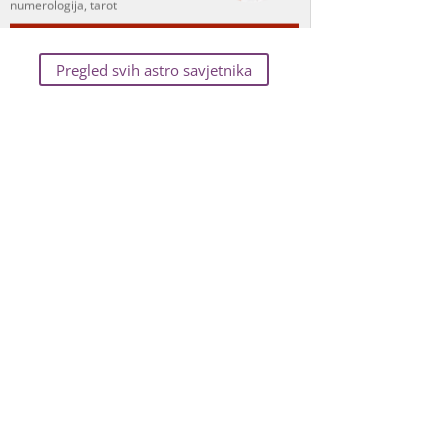
Broj tel: 064/600-600
tel:0,93€ - mob:1,12€ min
Pregled svih astro savjetnika
TINA
/ Kod 16
Tarot savjetnik je zauzet
TEHNIKE:
psihološki razgovori,
sudbinske karte, tarot, tumačenje
snova
Broj tel: 064/600-600
tel:0,93€ - mob:1,12€ min
VESNA
/ Kod 05
Tarot savjetnik je zauzet
TEHNIKE:
numerologija,
anđeoski i ljubavni tarot, visak, yi
ching, knjiga promjena mudrosti, rune, izrada
runskih amajlija