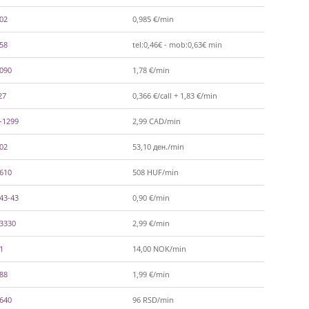
002
0,985 €/min
558
tel:0,46€ - mob:0,63€ min
-090
1,78 €/min
27
0,366 €/call + 1,83 €/min
-1299
2,99 CAD/min
602
53,10 ден./min
-610
508 HUF/min
43-43
0,90 €/min
-3330
2,99 €/min
1
14,00 NOK/min
788
1,99 €/min
-640
96 RSD/min