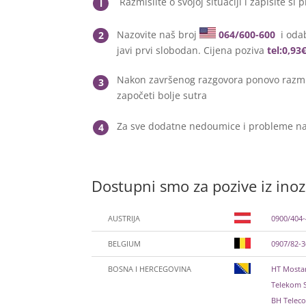
Razmislite o svojoj situaciji i zapišite si p
l
Nazovite naš broj
064/600-600
i odab
2
javi prvi slobodan. Cijena poziva
tel:0,93
Nakon završenog razgovora ponovo razmis
3
započeti bolje sutra
Za sve dodatne nedoumice i probleme na
4
Dostupni smo za pozive iz ino
AUSTRIJA
0900/404
BELGIUM
0907/82-
BOSNA I HERCEGOVINA
HT Mostar
Telekom S
BH Teleco