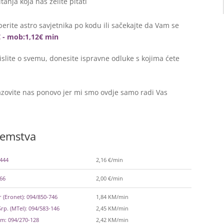
itanja koja nas želite pitati
erite astro savjetnika po kodu ili sačekajte da Vam se
€ - mob:1,12€ min
lite o svemu, donesite ispravne odluke s kojima ćete
zovite nas ponovo jer mi smo ovdje samo radi Vas
zemstva
-444
2,16 €/min
366
2,00 €/min
 (Eronet): 094/850-746
1,84 KM/min
rp. (MTel): 094/583-146
2,45 KM/min
m: 094/270-128
2,42 KM/min