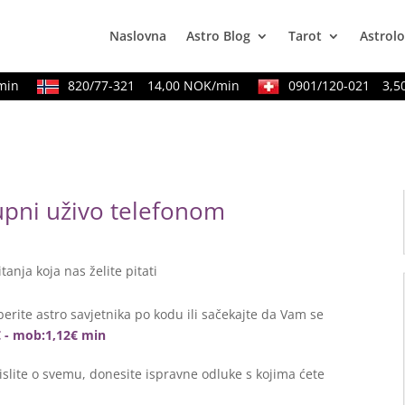
Naslovna
Astro Blog
Tarot
Astrolo
n
820/77-321
14,00 NOK/min
0901/120-021
3,50 C
tupni uživo telefonom
itanja koja nas želite pitati
erite astro savjetnika po kodu ili sačekajte da Vam se
€ - mob:1,12€ min
lite o svemu, donesite ispravne odluke s kojima ćete