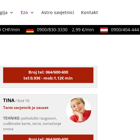
gija
Ezo
Astro savjetnici
Kontakt
HF/min
0900/830-3330
2,99 €/min
0900/404-444
2
KRISTINA
/ Kod 160
Tarot savjetnik je zauzet
TEHNIKE:
asrologija;
numerologija, tarot
Broj tel: 064/600-600
tel:0,93€ - mob:1,12€ min
TINA
/ Kod 16
Tarot savjetnik je zauzet
TEHNIKE:
psihološki razgovori,
sudbinske karte, tarot, tumačenje
snova
Broj tel: 064/600-600
tel:0,93€ - mob:1,12€ min