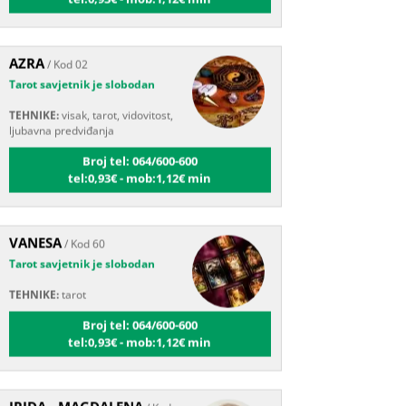
AZRA
/ Kod 02
Tarot savjetnik je slobodan
TEHNIKE:
visak, tarot, vidovitost,
ljubavna predviđanja
Broj tel: 064/600-600
tel:0,93€ - mob:1,12€ min
VANESA
/ Kod 60
Tarot savjetnik je slobodan
TEHNIKE:
tarot
Broj tel: 064/600-600
tel:0,93€ - mob:1,12€ min
IRIDA - MAGDALENA
/ Kod
36