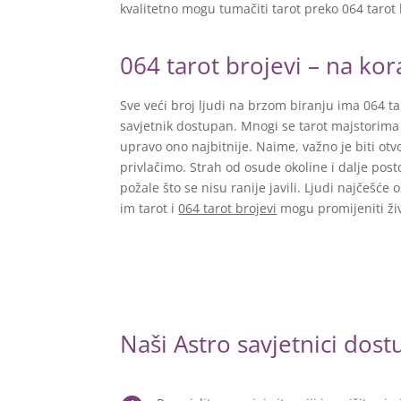
kvalitetno mogu tumačiti tarot preko 064 tarot 
064 tarot brojevi – na kor
Sve veći broj ljudi na brzom biranju ima 064 t
savjetnik dostupan. Mnogi se tarot majstorima 
upravo ono najbitnije. Naime, važno je biti o
privlačimo. Strah od osude okoline i dalje posto
požale što se nisu ranije javili. Ljudi najčešć
im tarot i
064 tarot brojevi
mogu promijeniti živ
Naši Astro savjetnici dos