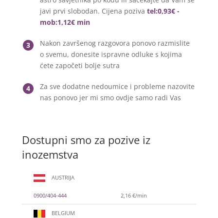
javi prvi slobodan. Cijena poziva
tel:0,93€ -
mob:1,12€ min
Nakon završenog razgovora ponovo razmislite
3
o svemu, donesite ispravne odluke s kojima
ćete započeti bolje sutra
Za sve dodatne nedoumice i probleme nazovite
4
nas ponovo jer mi smo ovdje samo radi Vas
Dostupni smo za pozive iz
inozemstva
AUSTRIJA
0900/404-444
2,16 €/min
BELGIUM