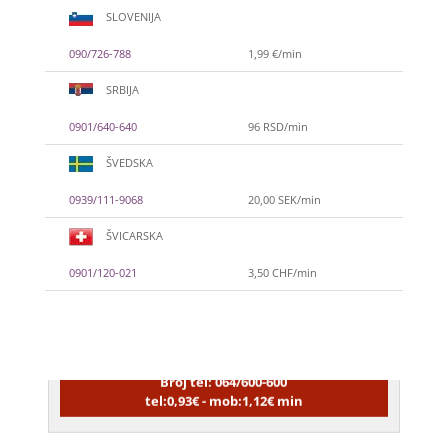
SLOVENIJA
090/726-788
1,99 €/min
SRBIJA
0901/640-640
96 RSD/min
ŠVEDSKA
0939/111-9068
20,00 SEK/min
ŠVICARSKA
NIVES
/ Kod 20
0901/120-021
3,50 CHF/min
Tarot savjetnik je zauzet
TEHNIKE:
astrologija, sudbinske karte,
tarot
Broj tel: 064/600-600
tel:0,93€ - mob:1,12€ min