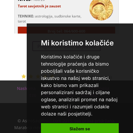
Tarot savjetnik je zauzet
TEHNIKE:
astrologija, sudbinske karte,
tarot
Broj tel: 064/600-600
tel:0,93€ - mob:1,12€ min
Mi koristimo kolačiće
Pregled svih astro savjetnika
DENI
/ Kod 15
Koristimo kolačiće i druge
Tarot savjetnik je zauzet
tehnologije praćenja da bismo
TEHNIKE:
tarot, tarot marseille, ljubavni
poboljšali vaše korisničko
tarot, visak
Ocjena:
4.8 / 5 (351 ocjena)
iskustvo na našoj web stranici,
kako bismo vam prikazali
Broj tel: 064/600-600
Naslovna
Astro Blog
Tarot
Astrologija
tel:0,93€ - mob:1,12€ min
personalizirani sadržaj i ciljane
Ezo
Astro savjetnici
Kontakt
oglase, analizirali promet na našoj
web stranici i razumjeli odakle
KRISTINA
/ Kod 160
dolaze naši posjetitelji.
Tarot savjetnik je zauzet
© AstroSavjetnici.com 2015. Sva prava pridržana.
Maratela mreže d.o.o. - 072700700 - +18 |
O nama
|
Slažem se
TEHNIKE:
asrologija; numerologija, tarot