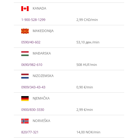
KANADA
1-900-528-1299
2,99 CAD/min
MAKEDONIJA
0590/40-602
53,10 ден./min
MAĐARSKA
0690/982-610
508 HUF/min
NIZOZEMSKA
0909/343-43-43
0,90 €/min
NJEMAČKA
0900/830-3330
2,99 €/min
NORVEŠKA
820/77-321
14,00 NOK/min