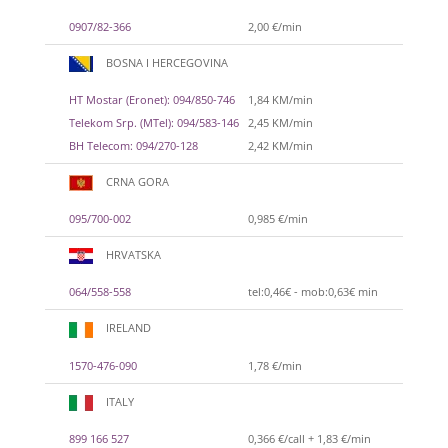
0907/82-366
2,00 €/min
BOSNA I HERCEGOVINA
HT Mostar (Eronet): 094/850-746
1,84 KM/min
Telekom Srp. (MTel): 094/583-146
2,45 KM/min
BH Telecom: 094/270-128
2,42 KM/min
CRNA GORA
095/700-002
0,985 €/min
HRVATSKA
064/558-558
tel:0,46€ - mob:0,63€ min
IRELAND
1570-476-090
1,78 €/min
ITALY
899 166 527
0,366 €/call + 1,83 €/min