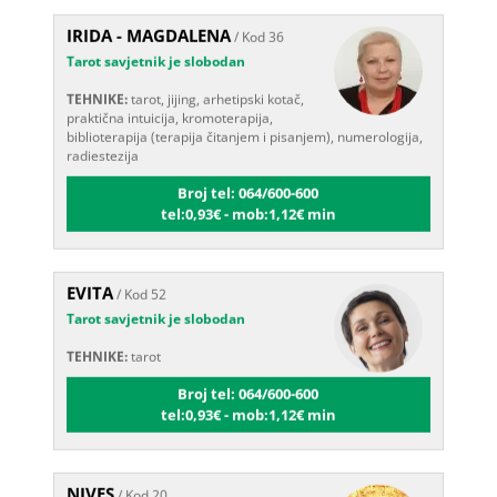
IRIDA - MAGDALENA
/ Kod 36
Tarot savjetnik je slobodan
TEHNIKE:
tarot, jijing, arhetipski kotač,
praktična intuicija, kromoterapija,
biblioterapija (terapija čitanjem i pisanjem), numerologija,
radiestezija
Broj tel: 064/600-600
tel:0,93€ - mob:1,12€ min
EVITA
/ Kod 52
Tarot savjetnik je slobodan
TEHNIKE:
tarot
Broj tel: 064/600-600
tel:0,93€ - mob:1,12€ min
NIVES
/ Kod 20