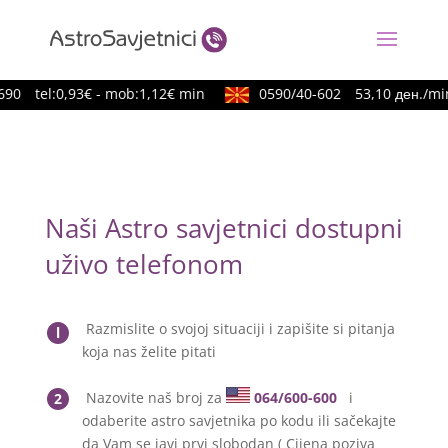
90
tel:0,93€ - mob:1,12€ min
0590/40-602
53,10 ден./min
Naši Astro savjetnici dostupni
uživo telefonom
Razmislite o svojoj situaciji i zapišite si pitanja
l
koja nas želite pitati
Nazovite naš broj za
064/600-600
i
2
odaberite astro savjetnika po kodu ili sačekajte
da Vam se javi prvi slobodan ( Cijena poziva