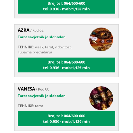
tel:0,93€ - mob:1,12€ min
AZRA
/ Kod 02
Tarot savjetnik je slobodan
TEHNIKE:
visak, tarot, vidovitost,
ljubavna predviđanja
Broj tel: 064/600-600
tel:0,93€ - mob:1,12€ min
VANESA
/ Kod 60
Tarot savjetnik je slobodan
TEHNIKE:
tarot
Broj tel: 064/600-600
tel:0,93€ - mob:1,12€ min