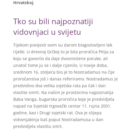
Hrvatskoj
.
Tko su bili najpoznatiji
vidovnjaci u svijetu
Tijekom povijesti ovim su darom blagoslovljeni tek
rijetki. U drevnoj Grčkoj to je bila proročica Pitija za
koju se govorilo da daje dvosmislene poruke, ali
unatoč tome ju se i dalje cijenilo. U novije doba,
sredinom 16. stoljeća bio je to Nostradamus na čije
proročanstva još i danas referiramo. Nostradamus je
predvidivo dva velika svjetska rata pa čak i dan
vlastite smrti. Na našim je prostorima najpoznatija
Baba Vanga, bugarska proročica koje je predvidjela
napad na Svjetski trgovački centar 11. rujna 2001.
godine, kao i Drugi svjetski rat. Ova je slijepa
vidovnjakinja baš poput Nostradamusa u dan
predvidjela vlastitu smrt.