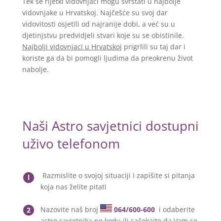
Tek se rijetki vidovnjaci mogu svrstati u najbolje
vidovnjake u Hrvatskoj. Najčešće su svoj dar
vidovitosti osjetili od najranije dobi, a već su u
djetinjstvu predvidjeli stvari koje su se obistinile.
Najbolji vidovnjaci u Hrvatskoj
prigrlili su taj dar i
koriste ga da bi pomogli ljudima da preokrenu život
nabolje.
Naši Astro savjetnici dostupni
uživo telefonom
Razmislite o svojoj situaciji i zapišite si pitanja
l
koja nas želite pitati
Nazovite naš broj
064/600-600
i odaberite
2
astro savjetnika po kodu ili sačekajte da Vam se