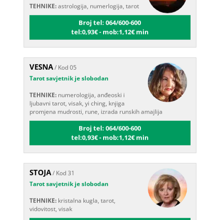
Broj tel: 064/600-600
tel:0,93€ - mob:1,12€ min
VESNA
/ Kod 05
Tarot savjetnik je slobodan
TEHNIKE:
numerologija, anđeoski i
ljubavni tarot, visak, yi ching, knjiga
promjena mudrosti, rune, izrada runskih amajlija
Broj tel: 064/600-600
tel:0,93€ - mob:1,12€ min
STOJA
/ Kod 31
Tarot savjetnik je slobodan
TEHNIKE:
kristalna kugla, tarot,
vidovitost, visak
Broj tel: 064/600-600