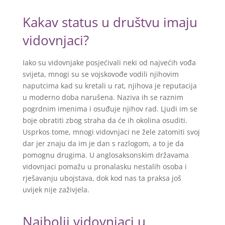
Kakav status u društvu imaju
vidovnjaci?
Iako su vidovnjake posjećivali neki od najvećih vođa
svijeta, mnogi su se vojskovođe vodili njihovim
naputcima kad su kretali u rat, njihova je reputacija
u moderno doba narušena. Naziva ih se raznim
pogrdnim imenima i osuđuje njihov rad. Ljudi im se
boje obratiti zbog straha da će ih okolina osuditi.
Usprkos tome, mnogi vidovnjaci ne žele zatomiti svoj
dar jer znaju da im je dan s razlogom, a to je da
pomognu drugima. U anglosaksonskim državama
vidovnjaci pomažu u pronalasku nestalih osoba i
rješavanju ubojstava, dok kod nas ta praksa još
uvijek nije zaživjela.
Najbolji vidovnjaci u