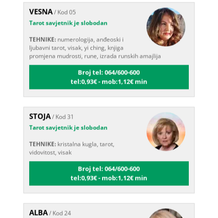
VESNA
/ Kod 05
Tarot savjetnik je slobodan
TEHNIKE:
numerologija, anđeoski i
ljubavni tarot, visak, yi ching, knjiga
promjena mudrosti, rune, izrada runskih amajlija
Broj tel: 064/600-600
tel:0,93€ - mob:1,12€ min
STOJA
/ Kod 31
Tarot savjetnik je slobodan
TEHNIKE:
kristalna kugla, tarot,
vidovitost, visak
Broj tel: 064/600-600
tel:0,93€ - mob:1,12€ min
ALBA
/ Kod 24
Tarot savjetnik je slobodan