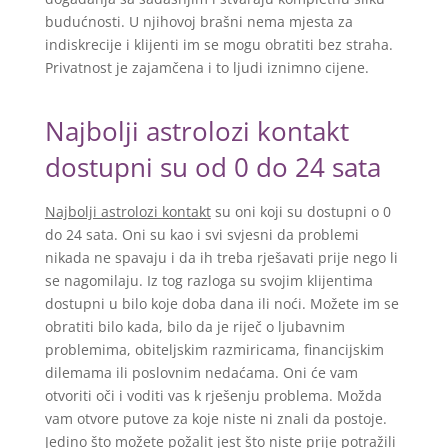
budućnosti. U njihovoj brašni nema mjesta za
indiskrecije i klijenti im se mogu obratiti bez straha.
Privatnost je zajamčena i to ljudi iznimno cijene.
Najbolji astrolozi kontakt
dostupni su od 0 do 24 sata
Najbolji astrolozi kontakt
su oni koji su dostupni o 0
do 24 sata. Oni su kao i svi svjesni da problemi
nikada ne spavaju i da ih treba rješavati prije nego li
se nagomilaju. Iz tog razloga su svojim klijentima
dostupni u bilo koje doba dana ili noći. Možete im se
obratiti bilo kada, bilo da je riječ o ljubavnim
problemima, obiteljskim razmiricama, financijskim
dilemama ili poslovnim nedaćama. Oni će vam
otvoriti oči i voditi vas k rješenju problema. Možda
vam otvore putove za koje niste ni znali da postoje.
Jedino što možete požalit jest što niste prije potražili