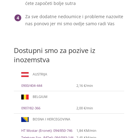
ćete započeti bolje sutra
Za sve dodatne nedoumice i probleme nazovite
4
nas ponovo jer mi smo ovdje samo radi Vas
Dostupni smo za pozive iz
inozemstva
AUSTRIJA
0900/404-444
2,16 €/min
BELGIUM
0907/82-366
2,00 €/min
BOSNA I HERCEGOVINA
HT Mostar (Eronet): 094/850-746
1,84 KM/min
Telekom Srp. (MTel): 094/583-146
2,45 KM/min