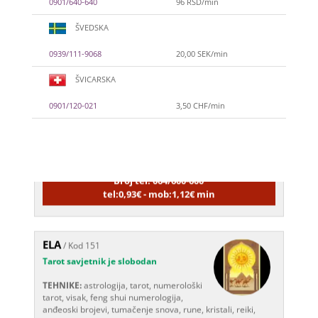
0901/640-640
96 RSD/min
ŠVEDSKA
0939/111-9068
20,00 SEK/min
ŠVICARSKA
VIKTORIJA
/ Kod 369
0901/120-021
3,50 CHF/min
Tarot savjetnik je zauzet
TEHNIKE:
astrologija, numerologija,
tarot, radiestezija
Broj tel: 064/600-600
tel:0,93€ - mob:1,12€ min
ELA
/ Kod 151
Tarot savjetnik je slobodan
TEHNIKE:
astrologija, tarot, numerološki
tarot, visak, feng shui numerologija,
anđeoski brojevi, tumačenje snova, rune, kristali, reiki,
terapija bojama, anđeoske karte, iscjeljivanje anđeoskim