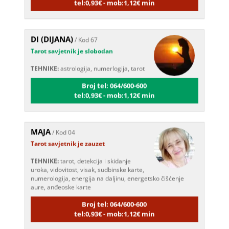
DI (DIJANA)
/ Kod 67
Tarot savjetnik je slobodan
TEHNIKE:
astrologija, numerlogija, tarot
Broj tel: 064/600-600
tel:0,93€ - mob:1,12€ min
MAJA
/ Kod 04
Tarot savjetnik je zauzet
TEHNIKE:
tarot, detekcija i skidanje
uroka, vidovitost, visak, sudbinske karte,
numerologija, energija na daljinu, energetsko čišćenje
aure, anđeoske karte
Broj tel: 064/600-600
tel:0,93€ - mob:1,12€ min