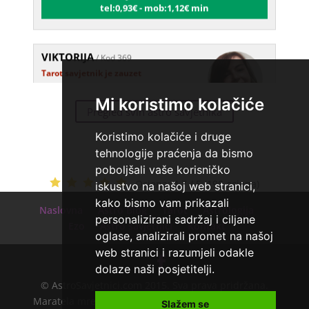
VIKTORIJA
/ Kod 369
Tarot savjetnik je zauzet
TEHNIKE:
astrologija, numerologija,
tarot, radiestezija
Mi koristimo kolačiće
Pregled svih astro savjetnika
Broj tel: 064/600-600
tel:0,93€ - mob:1,12€ min
Koristimo kolačiće i druge
tehnologije praćenja da bismo
poboljšali vaše korisničko
ELA
/ Kod 151
Ocjena:
4.7 / 5 (190 ocjena)
iskustvo na našoj web stranici,
Tarot savjetnik je slobodan
kako bismo vam prikazali
Naslovna
Astro Blog
Tarot
Astrologija
personalizirani sadržaj i ciljane
TEHNIKE:
astrologija, tarot, numerološki
Ezo
Astro savjetnici
Kontakt
tarot, visak, feng shui numerologija,
oglase, analizirali promet na našoj
anđeoski brojevi, tumačenje snova, rune, kristali, reiki,
web stranici i razumjeli odakle
terapija bojama, anđeoske karte, iscjeljivanje anđeoskim
energijama
dolaze naši posjetitelji.
© AstroSavjetnici.com 2015. Sva prava pridržana.
Broj tel: 064/600-600
Maratela mreže d.o.o. - 072700700 - +18 |
O nama
|
tel:0,93€ - mob:1,12€ min
Slažem se