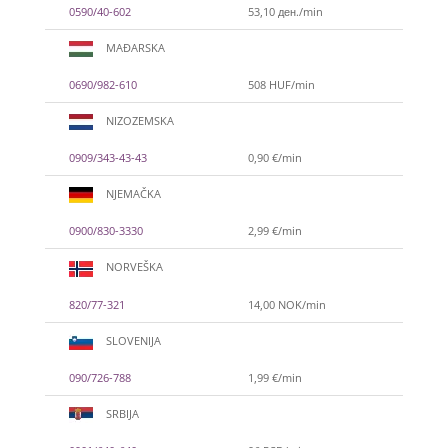
0590/40-602
53,10 ден./min
MAĐARSKA
0690/982-610
508 HUF/min
NIZOZEMSKA
0909/343-43-43
0,90 €/min
NJEMAČKA
0900/830-3330
2,99 €/min
NORVEŠKA
820/77-321
14,00 NOK/min
SLOVENIJA
090/726-788
1,99 €/min
SRBIJA