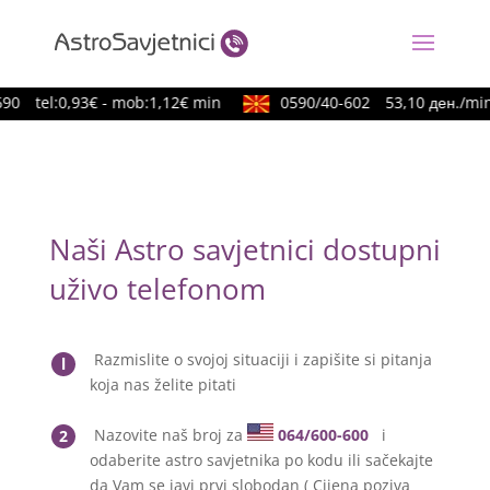
0
tel:0,93€ - mob:1,12€ min
0590/40-602
53,10 ден./min
Naši Astro savjetnici dostupni
uživo telefonom
Razmislite o svojoj situaciji i zapišite si pitanja
l
koja nas želite pitati
Nazovite naš broj za
064/600-600
i
2
odaberite astro savjetnika po kodu ili sačekajte
da Vam se javi prvi slobodan ( Cijena poziva