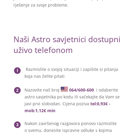
rješenje za svoje probleme.
Naši Astro savjetnici dostupni
uživo telefonom
Razmislite o svojoj situaciji i zapišite si pitanja
l
koja nas želite pitati
Nazovite naš broj
064/600-600
i odaberite
2
astro savjetnika po kodu ili sačekajte da Vam se
javi prvi slobodan. Cijena poziva
tel:0,93€ -
mob:1,12€ min
Nakon završenog razgovora ponovo razmislite
3
o svemu, donesite ispravne odluke s kojima