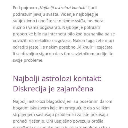
Pod pojmom „
Najbolji astrolozi kontakt
“ ljudi
podrazumijevaju svašta. Viđenje najboljeg je
subjektivno i ono što se nekome sviđa, ne mora
nužno i vama odgovarati. Najbolje je potražiti
preporuke bilo na internetu bilo kod poznanika pa se
odvažiti na nekoliko razgovora. Nakon toga ćete moći
odrediti jeste li s nekim posebno „kliknuli“ i osjećate
li se dovoljno sigurno da s tim savjetnikom podijelite
svoje probleme.
Najbolji astrolozi kontakt:
Diskrecija je zajamčena
Najbolji astrolozi blagoslovljeni su posebnim darom i
bogatim iskustvom koje im omogućuje da s velikim
strpljenjem saslušaju probleme i za iste pokušaju
pronaći rješenje. Oni uspješno povezuju prošla
događanja sa sadašnjim i stvaraju kompletnu sliku