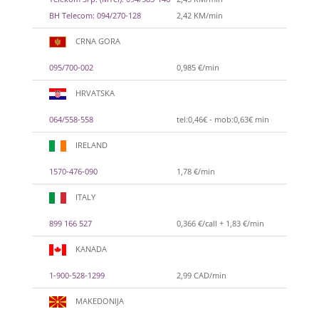
BH Telecom: 094/270-128
2,42 KM/min
CRNA GORA
095/700-002
0,985 €/min
HRVATSKA
064/558-558
tel:0,46€ - mob:0,63€ min
IRELAND
1570-476-090
1,78 €/min
ITALY
899 166 527
0,366 €/call + 1,83 €/min
KANADA
1-900-528-1299
2,99 CAD/min
MAKEDONIJA