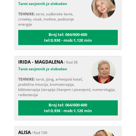
TEHNIKE:
tarot, sudbinske karte,
crowley, visak, molitve, podizanje
energije
Broj tel: 064/600-600
tel:0,93€ - mob:1,12€ min
IRIDA - MAGDALENA
/ Kod 36
Tarot savjetnik je slobodan
TEHNIKE:
tarot, jijing, arhetipski kotač,
praktična intuicija, kromoterapija,
biblioterapija (terapija čitanjem i pisanjem), numerologija,
radiestezija
Broj tel: 064/600-600
tel:0,93€ - mob:1,12€ min
ALISA
/ Kod 106
Tarot savjetnik je zauzet