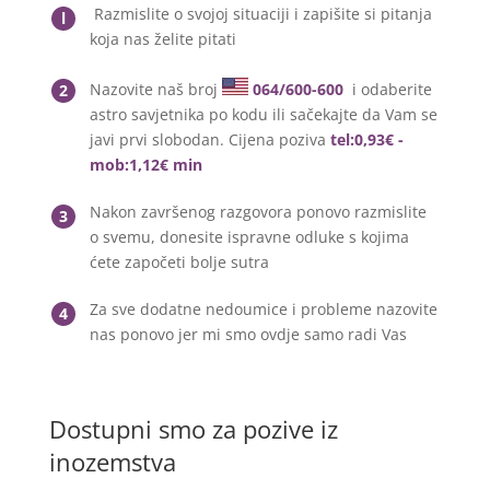
Razmislite o svojoj situaciji i zapišite si pitanja
l
koja nas želite pitati
Nazovite naš broj
064/600-600
i odaberite
2
astro savjetnika po kodu ili sačekajte da Vam se
javi prvi slobodan. Cijena poziva
tel:0,93€ -
mob:1,12€ min
Nakon završenog razgovora ponovo razmislite
3
o svemu, donesite ispravne odluke s kojima
ćete započeti bolje sutra
Za sve dodatne nedoumice i probleme nazovite
4
nas ponovo jer mi smo ovdje samo radi Vas
Dostupni smo za pozive iz
inozemstva