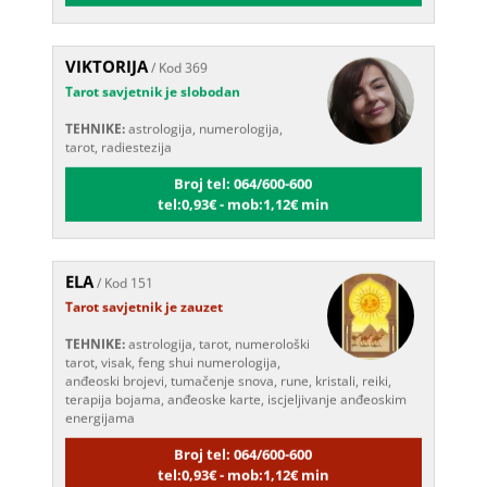
VIKTORIJA
/ Kod 369
Tarot savjetnik je slobodan
TEHNIKE:
astrologija, numerologija,
tarot, radiestezija
Broj tel: 064/600-600
tel:0,93€ - mob:1,12€ min
ELA
/ Kod 151
Tarot savjetnik je zauzet
TEHNIKE:
astrologija, tarot, numerološki
tarot, visak, feng shui numerologija,
anđeoski brojevi, tumačenje snova, rune, kristali, reiki,
terapija bojama, anđeoske karte, iscjeljivanje anđeoskim
energijama
Broj tel: 064/600-600
tel:0,93€ - mob:1,12€ min