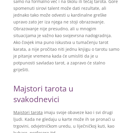
samo na formalno već i na školu ili tečaj tarota. Gore
spomenuti sirovi talent može dati rezultate, ali
jednako tako može odvesti u kardinalne greške
upravo zato jer iza njega ne stoji obrazovanje.
Obrazovanje nije presudno, ali u mnogim
situacijama je važno kao svojevrsna nadogradnja.
Ako čovjek ima puno iskustva u tumačenju tarot
karata, a nije pročitao niti jednu knjigu o tarotu samo
je pitanje vremena kada će umisliti da je u
potpunosti savladao tarot, a zapravo će stalno
griješiti.
Majstori tarota u
svakodnevici
Majstori tarota
imaju svoje obaveze kao i svi drugi
ljudi. Kada ne gledaju u karte može ih se pronaći u
trgovini, odvjetničkom uredu, u liječničkoj kuti, kao
kuhare, profesore itd.