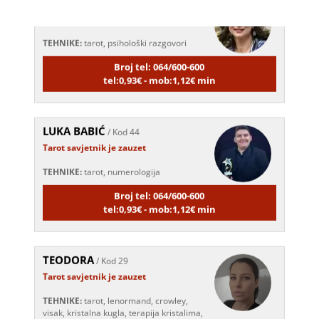
Tarot savjetnik je zauzet
TEHNIKE:
tarot, psihološki razgovori
Broj tel: 064/600-600
tel:0,93€ - mob:1,12€ min
LUKA BABIĆ
/ Kod 44
Tarot savjetnik je zauzet
TEHNIKE:
tarot, numerologija
Broj tel: 064/600-600
tel:0,93€ - mob:1,12€ min
TEODORA
/ Kod 29
Tarot savjetnik je zauzet
TEHNIKE:
tarot, lenormand, crowley,
visak, kristalna kugla, terapija kristalima,
čišćenje sure, izrada amajlija za ljubav, novac, posao,