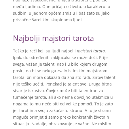
među ljudima. One pričaju o životu, o karakteru, o
sudbini u jednom općem smislu i baš zato su jako
privlačne šarolikim skupinama ljudi.
Najbolji majstori tarota
Teško je reći koji su ljudi najbolji
majstori tarota
.
Ipak, do određenih zaključaka se može doći. Prije
svega, važan je talent. Kao i u bilo kojem drugom
poslu, da bi se nekoga zvalo istinskim majstorom
tarota, on mora dokazati da zna što radi. Sirovi talent
nije teško uočiti. Ponekad je talent sve. Druga bitna
stvar je iskustvo. Čovjek može biti talentiran za
tumačenje tarota, ali ako nema dovoljno utakmica u
nogama to mu neće biti od velike pomoći. To je zato
jer tarot ima svoju zakučastu stranu. A tu je stranu
moguće primjetiti samo preko konkretnih životnih
situacija. Nadalje, obrazovanje je važno. Ne mislim