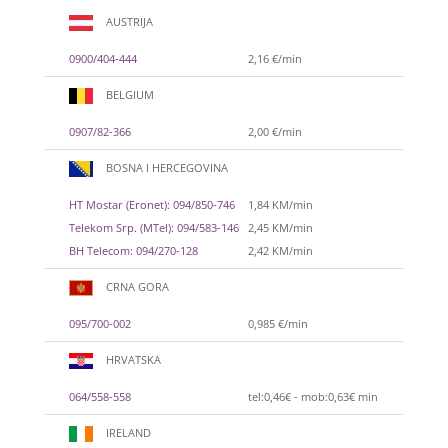
AUSTRIJA
0900/404-444
2,16 €/min
BELGIUM
0907/82-366
2,00 €/min
BOSNA I HERCEGOVINA
HT Mostar (Eronet): 094/850-746
1,84 KM/min
Telekom Srp. (MTel): 094/583-146
2,45 KM/min
BH Telecom: 094/270-128
2,42 KM/min
CRNA GORA
095/700-002
0,985 €/min
HRVATSKA
064/558-558
tel:0,46€ - mob:0,63€ min
IRELAND