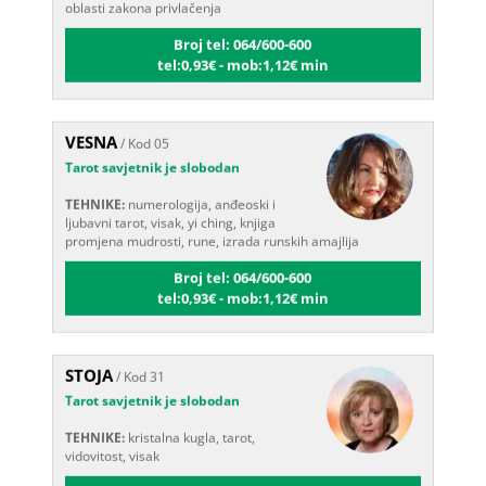
Broj tel: 064/600-600
tel:0,93€ - mob:1,12€ min
VESNA
/ Kod 05
Tarot savjetnik je slobodan
TEHNIKE:
numerologija, anđeoski i
ljubavni tarot, visak, yi ching, knjiga
promjena mudrosti, rune, izrada runskih amajlija
Broj tel: 064/600-600
tel:0,93€ - mob:1,12€ min
STOJA
/ Kod 31
Tarot savjetnik je slobodan
TEHNIKE:
kristalna kugla, tarot,
vidovitost, visak
Broj tel: 064/600-600