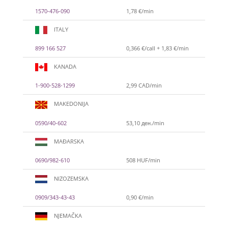
1570-476-090
1,78 €/min
ITALY
899 166 527
0,366 €/call + 1,83 €/min
KANADA
1-900-528-1299
2,99 CAD/min
MAKEDONIJA
0590/40-602
53,10 ден./min
MAĐARSKA
0690/982-610
508 HUF/min
NIZOZEMSKA
0909/343-43-43
0,90 €/min
NJEMAČKA
VIKTORIJA
/ Kod 369