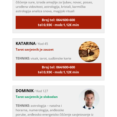
urođena vidovitost, astrologija, kristali, karmička
astrologija analiza snova, magijski rituali
Broj tel: 064/600-600
tel:0,93€ - mob:1,12€ min
KATARINA
/ Kod 45
Tarot savjetnik je zauzet
TEHNIKE:
visak, tarot, sudbinske karte
Broj tel: 064/600-600
tel:0,93€ - mob:1,12€ min
DOMINIK
/ Kod 127
Tarot savjetnik je slobodan
TEHNIKE:
astrologija – natalna i
horarna, numerologija, anđeoske
poruke, anđeosko energetsko čišćenje savjetovanje iz
oblasti zakona privlačenja