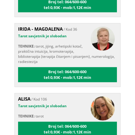
tel:0,93€ - mob:1,12€ min
IRIDA - MAGDALENA
/ Kod 36
Tarot savjetnik je slobodan
TEHNIKE:
tarot, jijing, arhetipski kotač,
praktična intuicija, kromoterapija,
biblioterapija (terapija čitanjem i pisanjem), numerologija,
radiestezija
Broj tel: 064/600-600
tel:0,93€ - mob:1,12€ min
ALISA
/ Kod 106
Tarot savjetnik je slobodan
TEHNIKE:
tarot
Broj tel: 064/600-600
tel:0,93€ - mob:1,12€ min