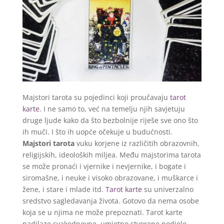
Majstori tarota su pojedinci koji proučavaju
tarot
karte
. I ne samo to, već na temelju njih savjetuju
druge ljude kako da što bezbolnije riješe sve ono što
ih muči. I što ih uopće očekuje u budućnosti.
Majstori tarota
vuku korjene iz različitih obrazovnih,
religijskih, ideoloških miljea. Među majstorima tarota
se može pronaći i vjernike i nevjernike, i bogate i
siromašne, i neuke i visoko obrazovane, i muškarce i
žene, i stare i mlade itd.
Tarot karte
su univerzalno
sredstvo sagledavanja života. Gotovo da nema osobe
koja se u njima ne može prepoznati. Tarot karte
nadilaze svakodnevne, umjetno stvorene podjele