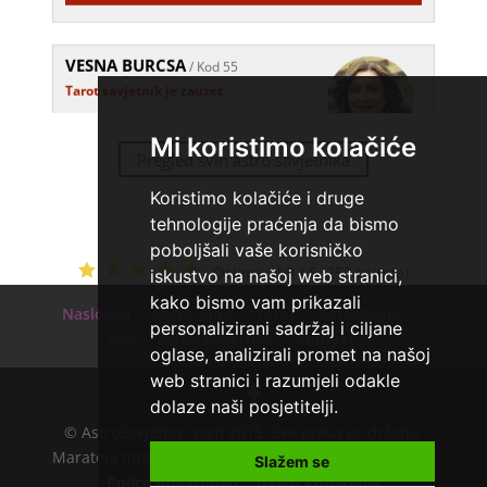
VESNA BURCSA
/ Kod 55
Tarot savjetnik je zauzet
TEHNIKE:
tarot, psihološki razgovori
Mi koristimo kolačiće
Broj tel: 064/600-600
Pregled svih astro savjetnika
tel:0,93€ - mob:1,12€ min
Koristimo kolačiće i druge
tehnologije praćenja da bismo
LUKA BABIĆ
/ Kod 44
poboljšali vaše korisničko
Tarot savjetnik je zauzet
Ocjena:
4.9 / 5 (251 ocjena)
iskustvo na našoj web stranici,
kako bismo vam prikazali
TEHNIKE:
tarot, numerologija
Naslovna
Astro Blog
Tarot
Astrologija
personalizirani sadržaj i ciljane
Ezo
Astro savjetnici
Kontakt
Broj tel: 064/600-600
oglase, analizirali promet na našoj
tel:0,93€ - mob:1,12€ min
web stranici i razumjeli odakle
dolaze naši posjetitelji.
© AstroSavjetnici.com 2015. Sva prava pridržana.
TEODORA
/ Kod 29
Maratela mreže d.o.o. - 072700700 - +18 |
O nama
|
Slažem se
Tarot savjetnik je zauzet
Polica privatnosti
|
Uvjeti korištenja