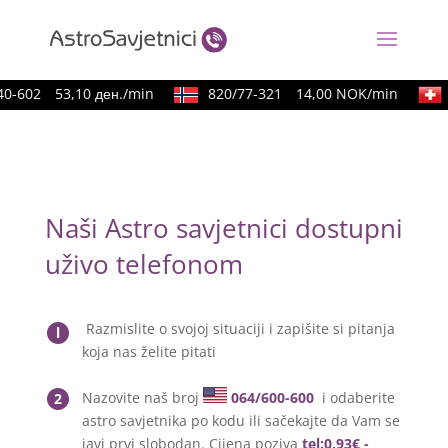
0-602
53,10 ден./min
820/77-321
14,00 NOK/min
0
Naši Astro savjetnici dostupni
uživo telefonom
Razmislite o svojoj situaciji i zapišite si pitanja
l
koja nas želite pitati
Nazovite naš broj
064/600-600
i odaberite
2
astro savjetnika po kodu ili sačekajte da Vam se
javi prvi slobodan. Cijena poziva
tel:0,93€ -