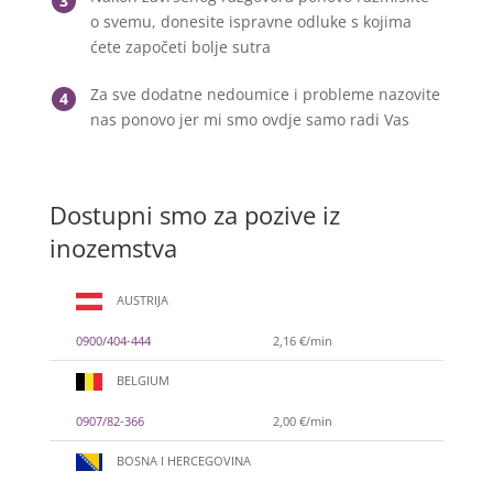
3
o svemu, donesite ispravne odluke s kojima
ćete započeti bolje sutra
Za sve dodatne nedoumice i probleme nazovite
4
nas ponovo jer mi smo ovdje samo radi Vas
Dostupni smo za pozive iz
inozemstva
AUSTRIJA
0900/404-444
2,16 €/min
BELGIUM
0907/82-366
2,00 €/min
BOSNA I HERCEGOVINA