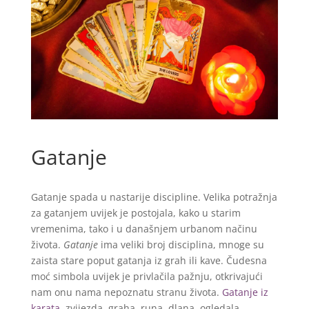
Gatanje
Gatanje spada u nastarije discipline. Velika potražnja
za gatanjem uvijek je postojala, kako u starim
vremenima, tako i u današnjem urbanom načinu
života.
Gatanje
ima veliki broj disciplina, mnoge su
zaista stare poput gatanja iz grah ili kave. Čudesna
moć simbola uvijek je privlačila pažnju, otkrivajući
nam onu nama nepoznatu stranu života.
Gatanje iz
karata
, zvijezda, graha, runa, dlana, ogledala,