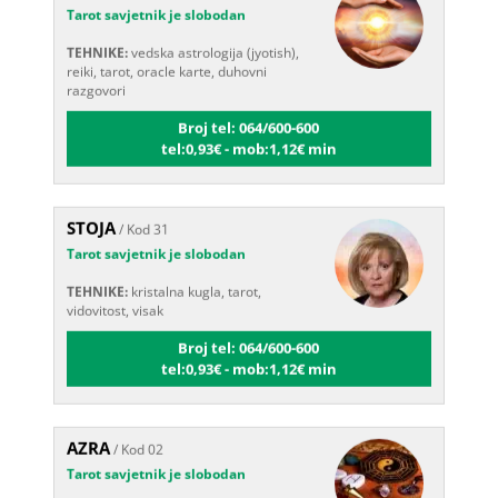
TEHNIKE:
vedska astrologija (jyotish),
reiki, tarot, oracle karte, duhovni
razgovori
Broj tel: 064/600-600
tel:0,93€ - mob:1,12€ min
STOJA
/ Kod 31
Tarot savjetnik je slobodan
TEHNIKE:
kristalna kugla, tarot,
vidovitost, visak
Broj tel: 064/600-600
tel:0,93€ - mob:1,12€ min
AZRA
/ Kod 02
Tarot savjetnik je slobodan
TEHNIKE:
visak, tarot, vidovitost,