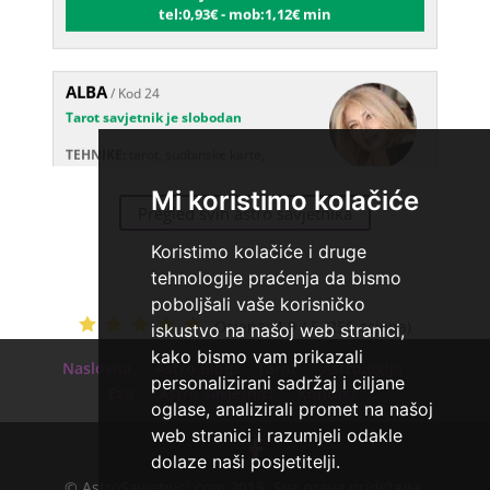
ALBA
/ Kod 24
Tarot savjetnik je slobodan
TEHNIKE:
tarot, sudbinske karte,
crowley, visak, molitve, podizanje
energije
Mi koristimo kolačiće
Broj tel: 064/600-600
Pregled svih astro savjetnika
tel:0,93€ - mob:1,12€ min
Koristimo kolačiće i druge
tehnologije praćenja da bismo
poboljšali vaše korisničko
IRIDA - MAGDALENA
/ Kod 36
Ocjena:
4.9 / 5 (256 ocjena)
iskustvo na našoj web stranici,
Tarot savjetnik je slobodan
kako bismo vam prikazali
Naslovna
Astro Blog
Tarot
Astrologija
TEHNIKE:
tarot, jijing, arhetipski kotač,
personalizirani sadržaj i ciljane
praktična intuicija, kromoterapija,
Ezo
Astro savjetnici
Kontakt
biblioterapija (terapija čitanjem i pisanjem), numerologija,
oglase, analizirali promet na našoj
radiestezija
web stranici i razumjeli odakle
dolaze naši posjetitelji.
Broj tel: 064/600-600
tel:0,93€ - mob:1,12€ min
© AstroSavjetnici.com 2015. Sva prava pridržana.