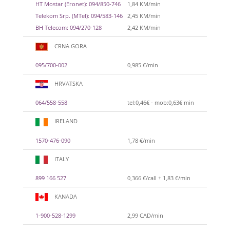
HT Mostar (Eronet): 094/850-746
1,84 KM/min
Telekom Srp. (MTel): 094/583-146
2,45 KM/min
BH Telecom: 094/270-128
2,42 KM/min
CRNA GORA
095/700-002
0,985 €/min
HRVATSKA
064/558-558
tel:0,46€ - mob:0,63€ min
IRELAND
1570-476-090
1,78 €/min
ITALY
899 166 527
0,366 €/call + 1,83 €/min
KANADA
1-900-528-1299
2,99 CAD/min