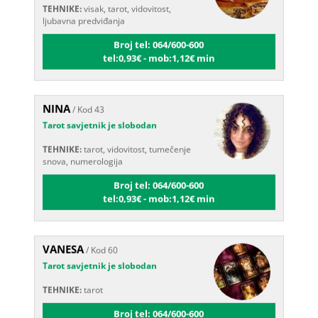
ljubavna predviđanja
Broj tel: 064/600-600
tel:0,93€ - mob:1,12€ min
NINA
/ Kod 43
Tarot savjetnik je slobodan
TEHNIKE:
tarot, vidovitost, tumečenje
snova, numerologija
Broj tel: 064/600-600
tel:0,93€ - mob:1,12€ min
VANESA
/ Kod 60
Tarot savjetnik je slobodan
TEHNIKE:
tarot
Broj tel: 064/600-600
tel:0,93€ - mob:1,12€ min