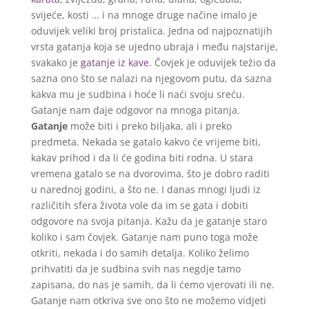
svijeće, kosti … i na mnoge druge načine imalo je
oduvijek veliki broj pristalica. Jedna od najpoznatijih
vrsta gatanja koja se ujedno ubraja i među najstarije,
svakako je
gatanje iz kave
. Čovjek je oduvijek težio da
sazna ono što se nalazi na njegovom putu, da sazna
kakva mu je sudbina i hoće li naći svoju sreću.
Gatanje nam daje odgovor na mnoga pitanja.
Gatanje
može biti i preko biljaka, ali i preko
predmeta. Nekada se gatalo kakvo će vrijeme biti,
kakav prihod i da li će godina biti rodna. U stara
vremena gatalo se na dvorovima, što je dobro raditi
u narednoj godini, a što ne. I danas mnogi ljudi iz
različitih sfera života vole da im se gata i dobiti
odgovore na svoja pitanja. Kažu da je gatanje staro
koliko i sam čovjek. Gatanje nam puno toga može
otkriti, nekada i do samih detalja. Koliko želimo
prihvatiti da je sudbina svih nas negdje tamo
zapisana, do nas je samih, da li ćemo vjerovati ili ne.
Gatanje nam otkriva sve ono što ne možemo vidjeti