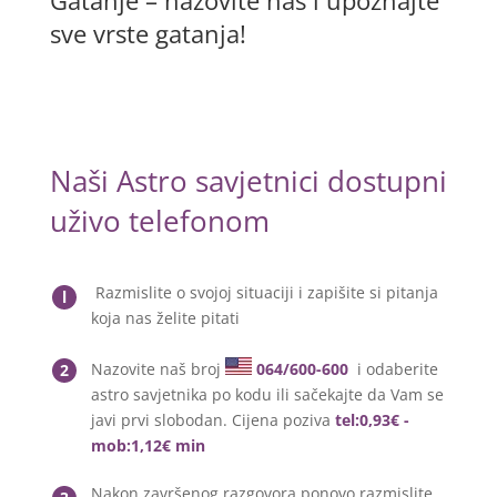
Gatanje – nazovite nas i upoznajte
sve vrste gatanja!
Naši Astro savjetnici dostupni
uživo telefonom
Razmislite o svojoj situaciji i zapišite si pitanja
l
koja nas želite pitati
Nazovite naš broj
064/600-600
i odaberite
2
astro savjetnika po kodu ili sačekajte da Vam se
javi prvi slobodan. Cijena poziva
tel:0,93€ -
mob:1,12€ min
Nakon završenog razgovora ponovo razmislite