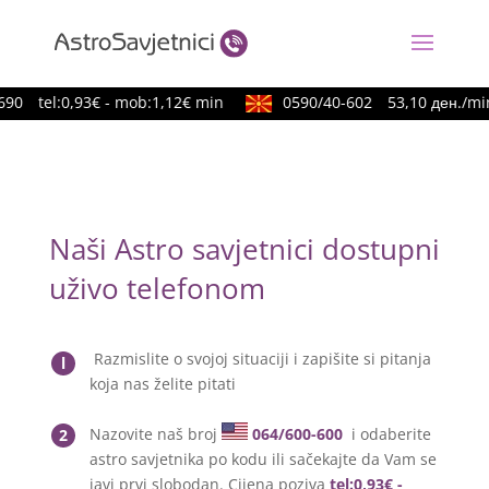
90
tel:0,93€ - mob:1,12€ min
0590/40-602
53,10 ден./min
Naši Astro savjetnici dostupni
uživo telefonom
Razmislite o svojoj situaciji i zapišite si pitanja
l
koja nas želite pitati
Nazovite naš broj
064/600-600
i odaberite
2
astro savjetnika po kodu ili sačekajte da Vam se
javi prvi slobodan. Cijena poziva
tel:0,93€ -