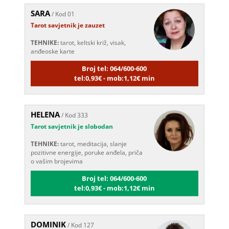
SARA
/ Kod 01
Tarot savjetnik je zauzet
TEHNIKE:
tarot, keltski križ, visak,
anđeoske karte
Broj tel: 064/600-600
tel:0,93€ - mob:1,12€ min
HELENA
/ Kod 333
Tarot savjetnik je slobodan
TEHNIKE:
tarot, meditacija, slanje
pozitivne energije, poruke anđela, priča
o vašim brojevima
Broj tel: 064/600-600
tel:0,93€ - mob:1,12€ min
DOMINIK
/ Kod 127
Tarot savjetnik je zauzet