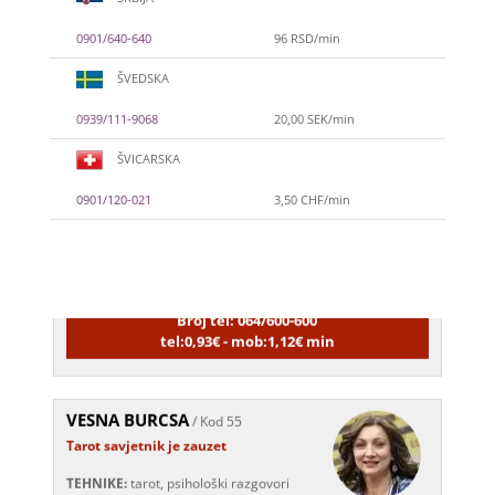
0901/640-640
96 RSD/min
ŠVEDSKA
0939/111-9068
20,00 SEK/min
ŠVICARSKA
NIVES
/ Kod 20
0901/120-021
3,50 CHF/min
Tarot savjetnik je zauzet
TEHNIKE:
astrologija, sudbinske karte,
tarot
Broj tel: 064/600-600
tel:0,93€ - mob:1,12€ min
VESNA BURCSA
/ Kod 55
Tarot savjetnik je zauzet
TEHNIKE:
tarot, psihološki razgovori