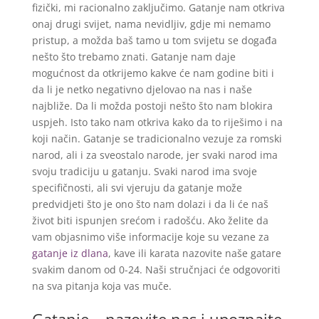
fizički, mi racionalno zaključimo. Gatanje nam otkriva
onaj drugi svijet, nama nevidljiv, gdje mi nemamo
pristup, a možda baš tamo u tom svijetu se događa
nešto što trebamo znati. Gatanje nam daje
mogućnost da otkrijemo kakve će nam godine biti i
da li je netko negativno djelovao na nas i naše
najbliže. Da li možda postoji nešto što nam blokira
uspjeh. Isto tako nam otkriva kako da to riješimo i na
koji način. Gatanje se tradicionalno vezuje za romski
narod, ali i za sveostalo narode, jer svaki narod ima
svoju tradiciju u gatanju. Svaki narod ima svoje
specifičnosti, ali svi vjeruju da gatanje može
predvidjeti što je ono što nam dolazi i da li će naš
život biti ispunjen srećom i radošću. Ako želite da
vam objasnimo više informacije koje su vezane za
gatanje iz dlana
, kave ili karata nazovite naše gatare
svakim danom od 0-24. Naši stručnjaci će odgovoriti
na sva pitanja koja vas muče.