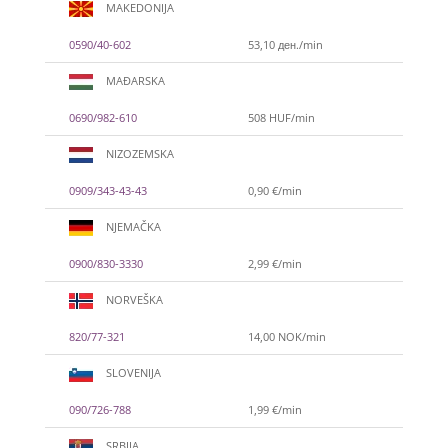
MAKEDONIJA
0590/40-602
53,10 ден./min
MAĐARSKA
0690/982-610
508 HUF/min
NIZOZEMSKA
0909/343-43-43
0,90 €/min
NJEMAČKA
0900/830-3330
2,99 €/min
NORVEŠKA
820/77-321
14,00 NOK/min
SLOVENIJA
090/726-788
1,99 €/min
SRBIJA