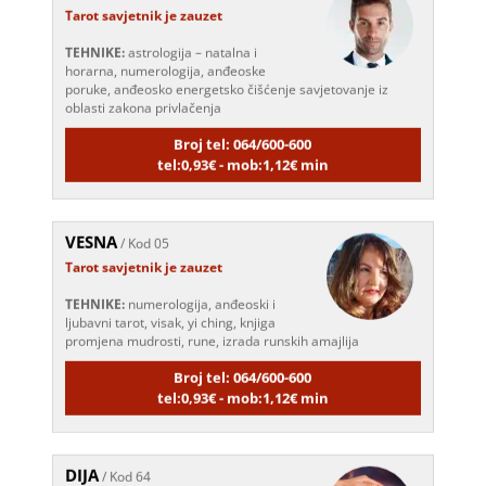
TEHNIKE:
astrologija – natalna i
horarna, numerologija, anđeoske
poruke, anđeosko energetsko čišćenje savjetovanje iz
oblasti zakona privlačenja
Broj tel: 064/600-600
tel:0,93€ - mob:1,12€ min
VESNA
/ Kod 05
Tarot savjetnik je zauzet
TEHNIKE:
numerologija, anđeoski i
ljubavni tarot, visak, yi ching, knjiga
promjena mudrosti, rune, izrada runskih amajlija
Broj tel: 064/600-600
tel:0,93€ - mob:1,12€ min
DIJA
/ Kod 64
Tarot savjetnik je slobodan