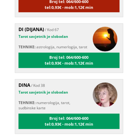
tel:0,93€ - mob:1,12€ min
DI (DIJANA)
/ Kod 67
Tarot savjetnik je slobodan
TEHNIKE:
astrologija, numerlogija, tarot
Broj tel: 064/600-600
tel:0,93€ - mob:1,12€ min
DINA
/ Kod 38
Tarot savjetnik je slobodan
TEHNIKE:
numerologija, tarot,
sudbinske karte
Broj tel: 064/600-600
tel:0,93€ - mob:1,12€ min