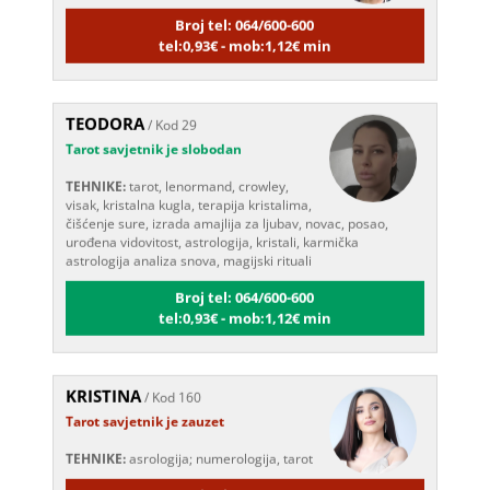
Broj tel: 064/600-600
tel:0,93€ - mob:1,12€ min
TEODORA
/ Kod 29
Tarot savjetnik je slobodan
TEHNIKE:
tarot, lenormand, crowley,
visak, kristalna kugla, terapija kristalima,
čišćenje sure, izrada amajlija za ljubav, novac, posao,
urođena vidovitost, astrologija, kristali, karmička
astrologija analiza snova, magijski rituali
Broj tel: 064/600-600
tel:0,93€ - mob:1,12€ min
KRISTINA
/ Kod 160
Tarot savjetnik je zauzet
TEHNIKE:
asrologija; numerologija, tarot
Broj tel: 064/600-600