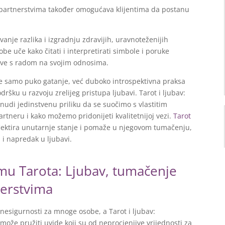
i partnerstvima također omogućava klijentima da postanu
anje razlika i izgradnju zdravijih, uravnoteženijih
be uče kako čitati i interpretirati simbole i poruke
ave s radom na svojim odnosima.
ije samo puko gatanje, već duboko introspektivna praksa
ršku u razvoju zrelijeg pristupa ljubavi. Tarot i ljubav:
udi jedinstvenu priliku da se suočimo s vlastitim
rtneru i kako možemo pridonijeti kvalitetnijoj vezi.
Tarot
flektira unutarnje stanje i pomaže u njegovom tumačenju,
 i napredak u ljubavi.
mu Tarota: Ljubav, tumačenje
nerstvima
nesigurnosti za mnoge osobe, a Tarot i ljubav:
ože pružiti uvide koji su od neprocjenjive vrijednosti za