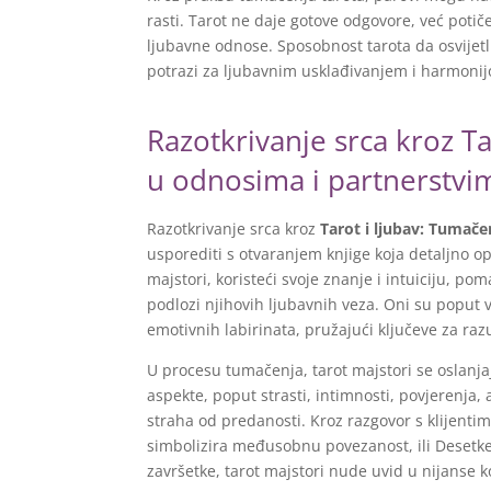
rasti. Tarot ne daje gotove odgovore, već potiče
ljubavne odnose. Sposobnost tarota da osvijetl
potrazi za ljubavnim usklađivanjem i harmoni
Razotkrivanje srca kroz Ta
u odnosima i partnerstvi
Razotkrivanje srca kroz
Tarot i ljubav: Tumač
usporediti s otvaranjem knjige koja detaljno op
majstori, koristeći svoje znanje i intuiciju, pom
podlozi njihovih ljubavnih veza. Oni su poput v
emotivnih labirinata, pružajući ključeve za raz
U procesu tumačenja, tarot majstori se oslanja
aspekte, poput strasti, intimnosti, povjerenja,
straha od predanosti. Kroz razgovor s klijentim
simbolizira međusobnu povezanost, ili Desetke
završetke, tarot majstori nude uvid u nijanse 