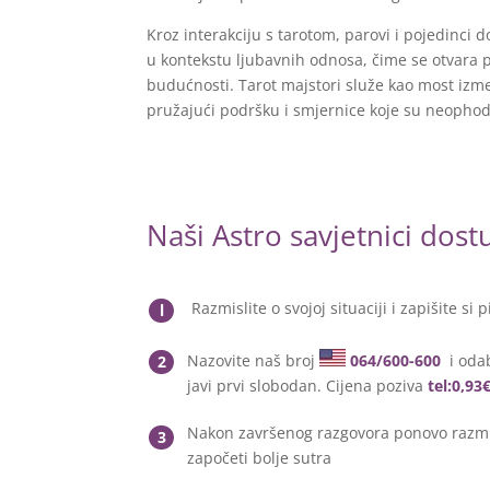
Kroz interakciju s tarotom, parovi i pojedinci d
u kontekstu ljubavnih odnosa, čime se otvara p
budućnosti. Tarot majstori služe kao most izm
pružajući podršku i smjernice koje su neophodn
Naši Astro savjetnici dos
Razmislite o svojoj situaciji i zapišite si p
l
Nazovite naš broj
064/600-600
i odab
2
javi prvi slobodan. Cijena poziva
tel:0,93
Nakon završenog razgovora ponovo razmis
3
započeti bolje sutra