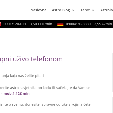
Naslovna
Astro Blog
Tarot
Astrolo
901/120-021
3,50 CHF/min
0900/830-3330
2,99 €/min
tupni uživo telefonom
itanja koja nas želite pitati
erite astro savjetnika po kodu ili sačekajte da Vam se
€ - mob:1,12€ min
lite o svemu, donesite ispravne odluke s kojima ćete