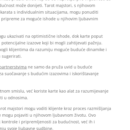
dućnost može donijeti. Tarot majstori, s njihovom
karata s individualnim situacijama, mogu ponuditi
e pripreme za moguće ishode u njihovim ljubavnim
mogu ukazivati na optimistične ishode, dok karte poput
 potencijalne izazove koji bi mogli zahtijevati pažnju.
mogli klijentima da razumiju moguće buduće dinamike i
 sugerirati.
 partnerstvima
ne samo da pruža uvid u buduće
 za suočavanje s budućim izazovima i iskorištavanje
nom smislu, već koriste karte kao alat za razumijevanje
ati u odnosima.
rot majstori mogu voditi klijente kroz proces razmišljanja
se mogu pojaviti u njihovom ljubavnom životu. Ovo
kontrole i pripremljenosti za budućnost, već ih i
nju svoje ljubavne sudbine.