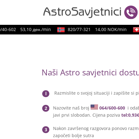
0-602
53,10 ден./min
820/77-321
14,00 NOK/min
0
Naši Astro savjetnici dos
Razmislite o svojoj situaciji i zapišite si p
l
Nazovite naš broj
064/600-600
i odab
2
javi prvi slobodan. Cijena poziva
tel:0,93
Nakon završenog razgovora ponovo razmis
3
započeti bolje sutra