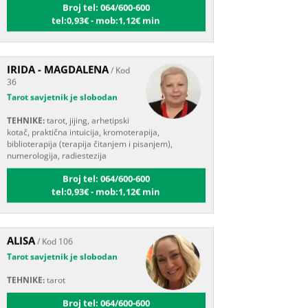
IRIDA - MAGDALENA
/ Kod
36
Tarot savjetnik je slobodan
TEHNIKE:
tarot, jijing, arhetipski
kotač, praktična intuicija, kromoterapija,
biblioterapija (terapija čitanjem i pisanjem),
numerologija, radiestezija
Broj tel: 064/600-600
tel:0,93€ - mob:1,12€ min
ALISA
/ Kod 106
Tarot savjetnik je slobodan
TEHNIKE:
tarot
Broj tel: 064/600-600
tel:0,93€ - mob:1,12€ min