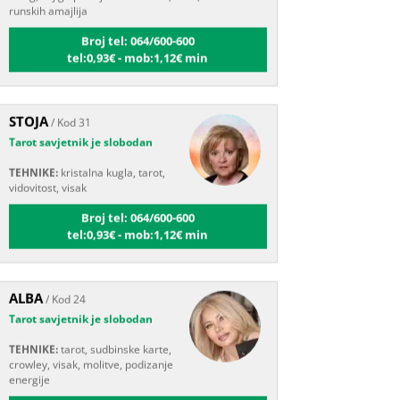
Broj tel: 064/600-600
tel:0,93€ - mob:1,12€ min
STOJA
/ Kod 31
Tarot savjetnik je slobodan
TEHNIKE:
kristalna kugla, tarot,
vidovitost, visak
Broj tel: 064/600-600
tel:0,93€ - mob:1,12€ min
ALBA
/ Kod 24
Tarot savjetnik je slobodan
TEHNIKE:
tarot, sudbinske karte,
crowley, visak, molitve, podizanje
energije
Broj tel: 064/600-600
tel:0,93€ - mob:1,12€ min