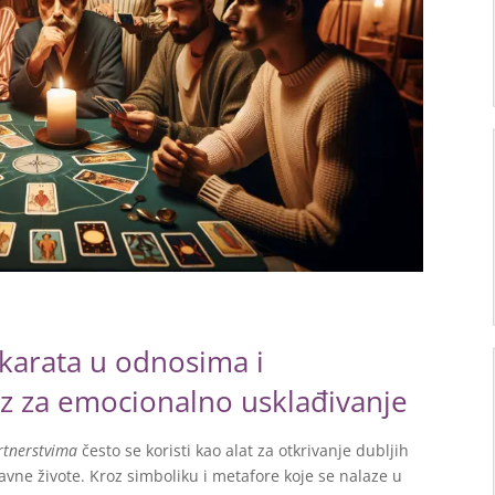
 karata u odnosima i
z za emocionalno usklađivanje
rtnerstvima
često se koristi kao alat za otkrivanje dubljih
avne živote. Kroz simboliku i metafore koje se nalaze u