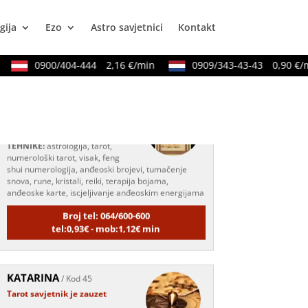
tarot
Broj tel: 064/600-600
gija
Ezo
Astro savjetnici
Kontakt
tel:0,93€ - mob:1,12€ min
0900/404-444
2,16 €/min
0909/343-43-43
0,90 €/min
ELA
/ Kod 151
Tarot savjetnik je zauzet
TEHNIKE:
astrologija, tarot,
numerološki tarot, visak, feng
shui numerologija, anđeoski brojevi, tumačenje
snova, rune, kristali, reiki, terapija bojama,
anđeoske karte, iscjeljivanje anđeoskim energijama
Broj tel: 064/600-600
tel:0,93€ - mob:1,12€ min
KATARINA
/ Kod 45
Tarot savjetnik je zauzet
TEHNIKE:
visak, tarot, sudbinske