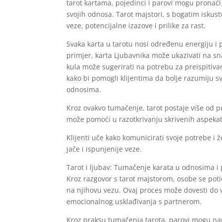
tarot kartama, pojedinci i parovi mogu pronać
svojih odnosa. Tarot majstori, s bogatim iskus
veze, potencijalne izazove i prilike za rast.
Svaka karta u tarotu nosi određenu energiju i 
primjer, karta Ljubavnika može ukazivati na s
kula može sugerirati na potrebu za preispitiv
kako bi pomogli klijentima da bolje razumiju s
odnosima.
Kroz ovakvo tumačenje, tarot postaje više od pu
može pomoći u razotkrivanju skrivenih aspeka
Klijenti uče kako komunicirati svoje potrebe i ž
jače i ispunjenije veze.
Tarot i ljubav: Tumačenje karata u odnosima i 
Kroz razgovor s tarot majstorom, osobe se potič
na njihovu vezu. Ovaj proces može dovesti do 
emocionalnog usklađivanja s partnerom.
Kroz praksu tumačenja tarota, parovi mogu nau