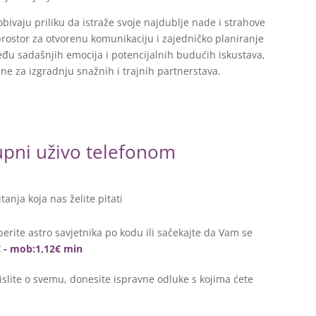
obivaju priliku da istraže svoje najdublje nade i strahove
rostor za otvorenu komunikaciju i zajedničko planiranje
eđu sadašnjih emocija i potencijalnih budućih iskustava,
e za izgradnju snažnih i trajnih partnerstava.
tupni uživo telefonom
itanja koja nas želite pitati
erite astro savjetnika po kodu ili sačekajte da Vam se
€ - mob:1,12€ min
lite o svemu, donesite ispravne odluke s kojima ćete