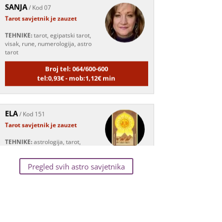
Tarot savjetnik je zauzet
TEHNIKE:
tarot, egipatski tarot,
visak, rune, numerologija, astro
tarot
Broj tel: 064/600-600
tel:0,93€ - mob:1,12€ min
ELA
/ Kod 151
Tarot savjetnik je zauzet
TEHNIKE:
astrologija, tarot,
numerološki tarot, visak, feng
shui numerologija, anđeoski brojevi, tumačenje
snova, rune, kristali, reiki, terapija bojama,
anđeoske karte, iscjeljivanje anđeoskim energijama
Pregled svih astro savjetnika
Broj tel: 064/600-600
tel:0,93€ - mob:1,12€ min
KATARINA