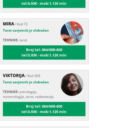
MIRA
/ Kod 72
Tarot savjetnik je slobodan
TEHNIKE:
tarot
Broj tel: 064/600-600
tel:0,93€ - mob:1,12€ min
VIKTORIJA
/ Kod 369
Tarot savjetnik je slobodan
TEHNIKE:
astrologija,
numerologija, tarot, radiestezija
Broj tel: 064/600-600
tel:0,93€ - mob:1,12€ min
SANJA
/ Kod 07