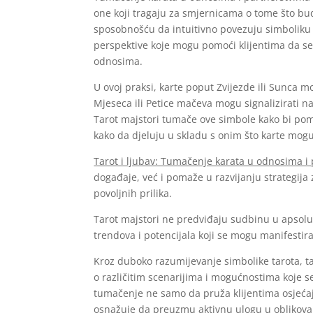
one koji tragaju za smjernicama o tome što bu
sposobnošću da intuitivno povezuju simboliku 
perspektive koje mogu pomoći klijentima da s
odnosima.
U ovoj praksi, karte poput Zvijezde ili Sunca 
Mjeseca ili Petice mačeva mogu signalizirati na
Tarot majstori tumače ove simbole kako bi po
kako da djeluju u skladu s onim što karte mogu
Tarot i ljubav: Tumačenje karata u odnosima i
događaje, već i pomaže u razvijanju strategija
povoljnih prilika.
Tarot majstori ne predviđaju sudbinu u apsolut
trendova i potencijala koji se mogu manifestir
Kroz duboko razumijevanje simbolike tarota, ta
o različitim scenarijima i mogućnostima koje 
tumačenje ne samo da pruža klijentima osjećaj 
osnažuje da preuzmu aktivnu ulogu u oblikova