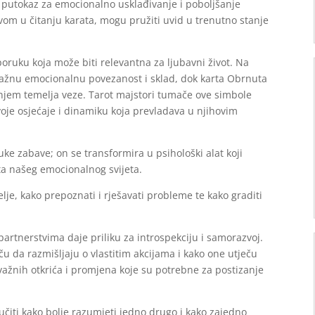
i putokaz za emocionalno usklađivanje i poboljšanje
tvom u čitanju karata, mogu pružiti uvid u trenutno stanje
poruku koja može biti relevantna za ljubavni život. Na
nažnu emocionalnu povezanost i sklad, dok karta Obrnuta
anjem temelja veze. Tarot majstori tumače ove simbole
voje osjećaje i dinamiku koja prevladava u njihovim
ke zabave; on se transformira u psihološki alat koji
ta našeg emocionalnog svijeta.
elje, kako prepoznati i rješavati probleme te kako graditi
partnerstvima daje priliku za introspekciju i samorazvoj.
u da razmišljaju o vlastitim akcijama i kako one utječu
važnih otkrića i promjena koje su potrebne za postizanje
čiti kako bolje razumjeti jedno drugo i kako zajedno