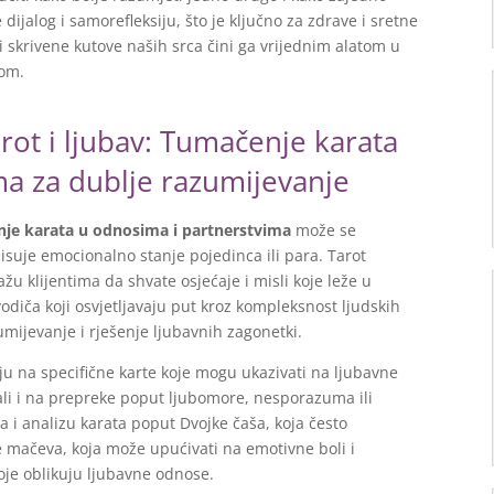
 dijalog i samorefleksiju, što je ključno za zdrave i sretne
i skrivene kutove naših srca čini ga vrijednim alatom u
jom.
rot i ljubav: Tumačenje karata
ma za dublje razumijevanje
enje karata u odnosima i partnerstvima
može se
isuje emocionalno stanje pojedinca ili para. Tarot
ažu klijentima da shvate osjećaje i misli koje leže u
odiča koji osvjetljavaju put kroz kompleksnost ljudskih
umijevanje i rješenje ljubavnih zagonetki.
ju na specifične karte koje mogu ukazivati na ljubavne
 ali i na prepreke poput ljubomore, nesporazuma ili
a i analizu karata poput Dvojke čaša, koja često
 mačeva, koja može upućivati na emotivne boli i
koje oblikuju ljubavne odnose.