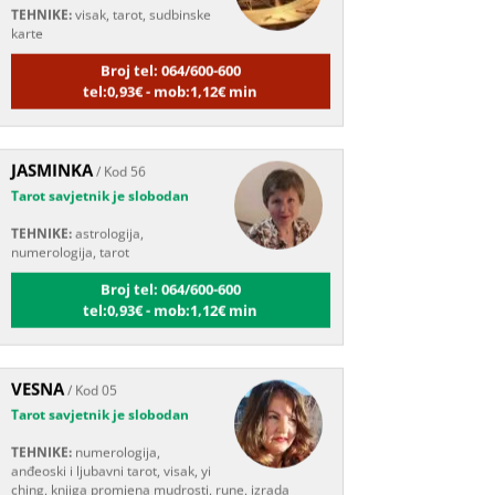
karte
Broj tel: 064/600-600
tel:0,93€ - mob:1,12€ min
JASMINKA
/ Kod 56
Tarot savjetnik je slobodan
TEHNIKE:
astrologija,
numerologija, tarot
Broj tel: 064/600-600
tel:0,93€ - mob:1,12€ min
VESNA
/ Kod 05
Tarot savjetnik je slobodan
TEHNIKE:
numerologija,
anđeoski i ljubavni tarot, visak, yi
ching, knjiga promjena mudrosti, rune, izrada
runskih amajlija