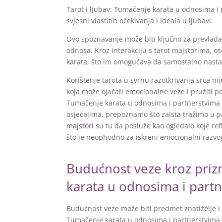
Tarot i ljubav: Tumačenje karata u odnosima 
svjesni vlastitih očekivanja i ideala u ljubavi.
Ovo spoznavanje može biti ključno za prevladav
odnosa. Kroz interakciju s tarot majstorima, oso
karata, što im omogućava da samostalno nast
Korištenje tarota u svrhu razotkrivanja srca n
koja može ojačati emocionalne veze i pružiti pod
Tumačenje karata u odnosima i partnerstvima n
osjećajima, prepoznamo što zaista tražimo u pa
majstori
su tu da posluže kao ogledalo koje re
što je neophodno za iskreni emocionalni razvoj
Budućnost veze kroz priz
karata u odnosima i part
Budućnost veze može biti predmet znatiželje i 
Tumačenje karata u odnosima i partnerstvima m