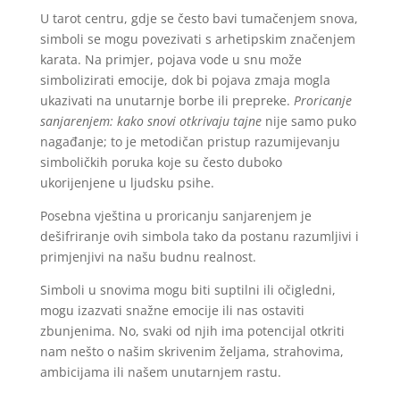
U tarot centru, gdje se često bavi tumačenjem snova,
simboli se mogu povezivati s arhetipskim značenjem
karata. Na primjer, pojava vode u snu može
simbolizirati emocije, dok bi pojava zmaja mogla
ukazivati na unutarnje borbe ili prepreke.
Proricanje
sanjarenjem: kako snovi otkrivaju tajne
nije samo puko
nagađanje; to je metodičan pristup razumijevanju
simboličkih poruka koje su često duboko
ukorijenjene u ljudsku psihe.
Posebna vještina u proricanju sanjarenjem je
dešifriranje ovih simbola tako da postanu razumljivi i
primjenjivi na našu budnu realnost.
Simboli u snovima mogu biti suptilni ili očigledni,
mogu izazvati snažne emocije ili nas ostaviti
zbunjenima. No, svaki od njih ima potencijal otkriti
nam nešto o našim skrivenim željama, strahovima,
ambicijama ili našem unutarnjem rastu.