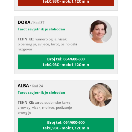
DORA
/ Kod 37
Tarot savjetnik je slobodan
TEHNIKE:
numerologija, visak,
bioenergija, svijeće, tarot, psihološki
razgovori
Broj tel: 064/600-600
tel:0,93€ - mob:1,12€ min
ALBA
/ Kod 24
Tarot savjetnik je slobodan
TEHNIKE:
tarot, sudbinske karte,
crowley, visak, molitve, podizanje
energije
Broj tel: 064/600-600
tel:0,93€ - mob:1,12€ min