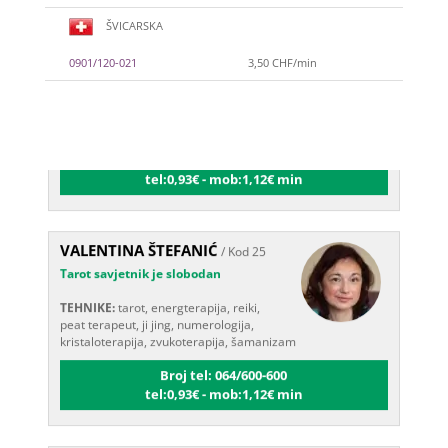
ŠVICARSKA
VIKTORIJA
/ Kod 369
Tarot savjetnik je slobodan
0901/120-021
3,50 CHF/min
TEHNIKE:
astrologija, numerologija,
tarot, radiestezija
Broj tel: 064/600-600
tel:0,93€ - mob:1,12€ min
VALENTINA ŠTEFANIĆ
/ Kod 25
Tarot savjetnik je slobodan
TEHNIKE:
tarot, energterapija, reiki,
peat terapeut, ji jing, numerologija,
kristaloterapija, zvukoterapija, šamanizam
Broj tel: 064/600-600
tel:0,93€ - mob:1,12€ min
DI (DIJANA)
/ Kod 67