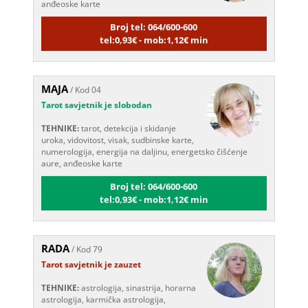
Broj tel: 064/600-600
tel:0,93€ - mob:1,12€ min
MAJA
/ Kod 04
Tarot savjetnik je slobodan
TEHNIKE:
tarot, detekcija i skidanje
uroka, vidovitost, visak, sudbinske karte,
numerologija, energija na daljinu, energetsko čišćenje
aure, anđeoske karte
Broj tel: 064/600-600
tel:0,93€ - mob:1,12€ min
RADA
/ Kod 79
Tarot savjetnik je zauzet
TEHNIKE:
astrologija, sinastrija, horarna
astrologija, karmička astrologija,
numerologija