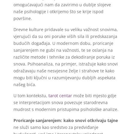
omogućavajući nam da zavirimo u dublje slojeve
naše psihologije i otkrijemo što se krije ispod
površine.
Drevne kulture pridavale su veliku važnost snovima,
vjerujući da su oni poruke viših sila ili predskazanja
budućih događaja. U modernom dobu, proricanje
sanjarenjem ne gubi na važnosti, te se oslanja na
različite metode i tehnike za dekodiranje poruka iz
snova. Psihoanaliza, na primjer, istražuje kako snovi
odražavaju naše nesvjesne želje i strahove te kako
mogu biti ključni u razumijevanju dubljih aspekata
našeg bića.
U tom kontekstu,
tarot centar
može biti mjesto gdje
se interpretacijom snova povezuje starodrevna
mudrost s modernim pristupima psihološke analize.
Proricanje sanjarenjem: kako snovi otkrivaju tajne
ne služi samo kao sredstvo za predviđanje