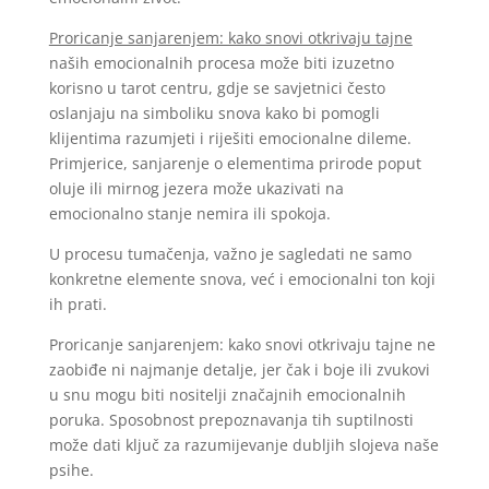
Proricanje sanjarenjem: kako snovi otkrivaju tajne
naših emocionalnih procesa može biti izuzetno
korisno u tarot centru, gdje se savjetnici često
oslanjaju na simboliku snova kako bi pomogli
klijentima razumjeti i riješiti emocionalne dileme.
Primjerice, sanjarenje o elementima prirode poput
oluje ili mirnog jezera može ukazivati na
emocionalno stanje nemira ili spokoja.
U procesu tumačenja, važno je sagledati ne samo
konkretne elemente snova, već i emocionalni ton koji
ih prati.
Proricanje sanjarenjem: kako snovi otkrivaju tajne ne
zaobiđe ni najmanje detalje, jer čak i boje ili zvukovi
u snu mogu biti nositelji značajnih emocionalnih
poruka. Sposobnost prepoznavanja tih suptilnosti
može dati ključ za razumijevanje dubljih slojeva naše
psihe.