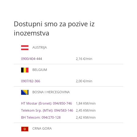
Dostupni smo za pozive iz
inozemstva
AUSTRIJA
0900/404-444
2,16 €/min
BELGIUM
0907/82-366
2,00 €/min
BOSNA I HERCEGOVINA
HT Mostar (Eronet): 094/850-746
1,84 KM/min
Telekom Srp. (MTel): 094/583-146
2,45 KM/min
BH Telecom: 094/270-128
2,42 KM/min
CRNA GORA