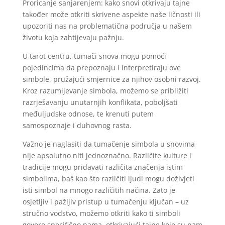
Proricanje sanjarenjem: kako snovi otkrivaju tajne
također može otkriti skrivene aspekte naše ličnosti ili
upozoriti nas na problematična područja u našem
životu koja zahtijevaju pažnju.
U tarot centru, tumači snova mogu pomoći
pojedincima da prepoznaju i interpretiraju ove
simbole, pružajući smjernice za njihov osobni razvoj.
Kroz razumijevanje simbola, možemo se približiti
razrješavanju unutarnjih konflikata, poboljšati
međuljudske odnose, te krenuti putem
samospoznaje i duhovnog rasta.
Važno je naglasiti da tumačenje simbola u snovima
nije apsolutno niti jednoznačno. Različite kulture i
tradicije mogu pridavati različita značenja istim
simbolima, baš kao što različiti ljudi mogu doživjeti
isti simbol na mnogo različitih načina. Zato je
osjetljiv i pažljiv pristup u tumačenju ključan – uz
stručno vodstvo, možemo otkriti kako ti simboli
govore specifično nama, otkrivajući tajne koje su nam