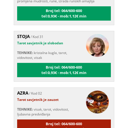
Broj tel: 064/600-600
tel:0,93€ - mob:1,12€ min
STOJA
/ Kod 31
Tarot savjetnik je slobodan
TEHNIKE:
kristalna kugla, tarot,
vidovitost, visak
Broj tel: 064/600-600
tel:0,93€ - mob:1,12€ min
AZRA
/ Kod 02
Tarot savjetnik je zauzet
TEHNIKE:
visak, tarot, vidovitost,
ljubavna predviđanja
Broj tel: 064/600-600
tel:0,93€ - mob:1,12€ min