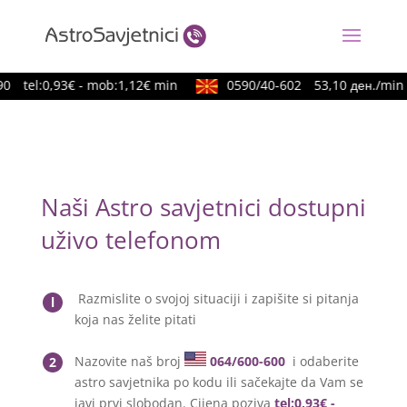
tel:0,93€ - mob:1,12€ min
0590/40-602
53,10 ден./min
Naši Astro savjetnici dostupni
uživo telefonom
Razmislite o svojoj situaciji i zapišite si pitanja
l
koja nas želite pitati
Nazovite naš broj
064/600-600
i odaberite
2
astro savjetnika po kodu ili sačekajte da Vam se
javi prvi slobodan. Cijena poziva
tel:0,93€ -