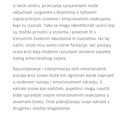
U tarot centru, proricanje sanjarenjem može
uključivati razgovore s klijentima o njihovim
najrecentnijim snovima i emocionalnim reakcijama
koje su izazvali. Tako se mogu identificirati uzorci koji
su možda prisutni u snovima i povezati ih s
trenutnim životnim iskustvima ili izazovima. Na taj
način, snovi nisu samo noćne fantazije, već postaju
vrata kroz koja možemo razumjeti skrivene aspekte
našeg emocionalnog svijeta.
Razumijevanje i interpretacija ovih emocionalnih
poruka kroz snove može biti ogroman korak naprijed
u osobnom razvoju i emocionalnom zdravlju. S
vatrom snova kao vodičem, pojedinci mogu naučiti
bolje upravljati svojim emocionalnim reakcijama u
stvarnom životu, čime poboljšavaju svoje odnose s
drugima i vlastito blagostanje.