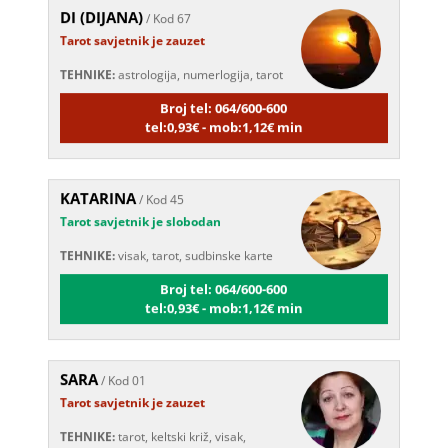
Tarot savjetnik je zauzet
TEHNIKE:
astrologija, numerlogija, tarot
Broj tel: 064/600-600
tel:0,93€ - mob:1,12€ min
KATARINA
/ Kod 45
Tarot savjetnik je slobodan
TEHNIKE:
visak, tarot, sudbinske karte
Broj tel: 064/600-600
tel:0,93€ - mob:1,12€ min
SARA
/ Kod 01
Tarot savjetnik je zauzet
TEHNIKE:
tarot, keltski križ, visak,
anđeoske karte