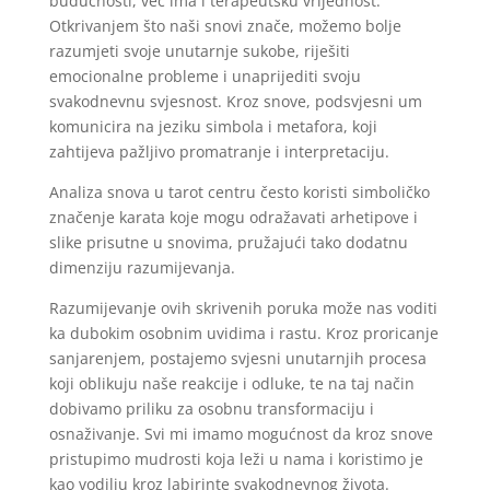
budućnosti, već ima i terapeutsku vrijednost.
Otkrivanjem što naši snovi znače, možemo bolje
razumjeti svoje unutarnje sukobe, riješiti
emocionalne probleme i unaprijediti svoju
svakodnevnu svjesnost. Kroz snove, podsvjesni um
komunicira na jeziku simbola i metafora, koji
zahtijeva pažljivo promatranje i interpretaciju.
Analiza snova u tarot centru često koristi simboličko
značenje karata koje mogu odražavati arhetipove i
slike prisutne u snovima, pružajući tako dodatnu
dimenziju razumijevanja.
Razumijevanje ovih skrivenih poruka može nas voditi
ka dubokim osobnim uvidima i rastu. Kroz proricanje
sanjarenjem, postajemo svjesni unutarnjih procesa
koji oblikuju naše reakcije i odluke, te na taj način
dobivamo priliku za osobnu transformaciju i
osnaživanje. Svi mi imamo mogućnost da kroz snove
pristupimo mudrosti koja leži u nama i koristimo je
kao vodilju kroz labirinte svakodnevnog života.