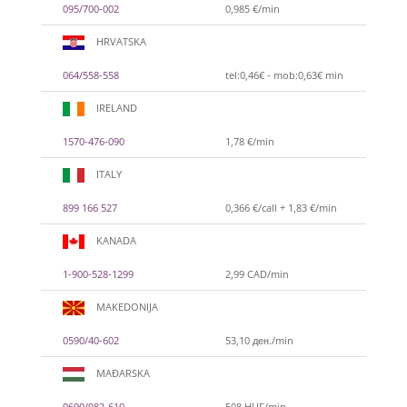
095/700-002
0,985 €/min
HRVATSKA
064/558-558
tel:0,46€ - mob:0,63€ min
IRELAND
1570-476-090
1,78 €/min
ITALY
899 166 527
0,366 €/call + 1,83 €/min
KANADA
1-900-528-1299
2,99 CAD/min
MAKEDONIJA
0590/40-602
53,10 ден./min
MAĐARSKA
0690/982-610
508 HUF/min