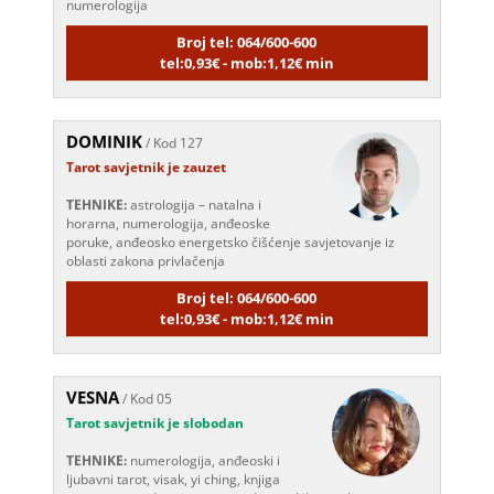
Broj tel: 064/600-600
tel:0,93€ - mob:1,12€ min
DOMINIK
/ Kod 127
Tarot savjetnik je zauzet
TEHNIKE:
astrologija – natalna i
horarna, numerologija, anđeoske
poruke, anđeosko energetsko čišćenje savjetovanje iz
oblasti zakona privlačenja
Broj tel: 064/600-600
tel:0,93€ - mob:1,12€ min
VESNA
/ Kod 05
Tarot savjetnik je slobodan
TEHNIKE:
numerologija, anđeoski i
ljubavni tarot, visak, yi ching, knjiga
promjena mudrosti, rune, izrada runskih amajlija