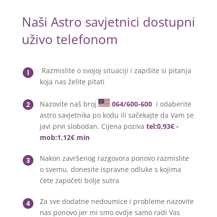
Naši Astro savjetnici dostupni
uživo telefonom
Razmislite o svojoj situaciji i zapišite si pitanja
l
koja nas želite pitati
Nazovite naš broj
064/600-600
i odaberite
2
astro savjetnika po kodu ili sačekajte da Vam se
javi prvi slobodan. Cijena poziva
tel:0,93€ -
mob:1,12€ min
Nakon završenog razgovora ponovo razmislite
3
o svemu, donesite ispravne odluke s kojima
ćete započeti bolje sutra
Za sve dodatne nedoumice i probleme nazovite
4
nas ponovo jer mi smo ovdje samo radi Vas