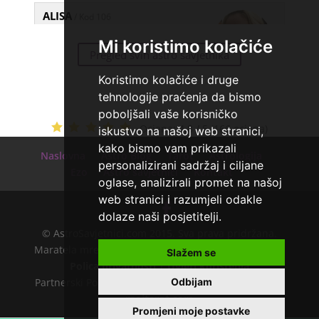
ALISA
/ Kod 106
Tarot savjetnik je slobodan
TEHNIKE:
tarot
Mi koristimo kolačiće
Pregled svih astro savjetnika
Broj tel: 064/600-600
Koristimo kolačiće i druge
tel:0,93€ - mob:1,12€ min
tehnologije praćenja da bismo
poboljšali vaše korisničko
Ocjena:
4.8 / 5 (166 ocjena)
MIRA
iskustvo na našoj web stranici,
/ Kod 72
Tarot savjetnik je slobodan
kako bismo vam prikazali
Naslovna
Astro Blog
Tarot
Astrologija
personalizirani sadržaj i ciljane
TEHNIKE:
tarot
Ezo
Astro savjetnici
Kontakt
oglase, analizirali promet na našoj
Broj tel: 064/600-600
web stranici i razumjeli odakle
tel:0,93€ - mob:1,12€ min
dolaze naši posjetitelji.
© AstroSavjetnici.com 2015. Sva prava pridržana.
Maratela mreže d.o.o. - 072700700 - +18 |
O nama
|
Slažem se
EVITA
/ Kod 52
Polica privatnosti
|
Uvjeti korištenja
Tarot savjetnik je slobodan
Odbijam
Partnerski Portali:
astrologijatarot.com
|
Tarot.hr
|
mojtarot.com
TEHNIKE:
tarot
Promjeni moje postavke