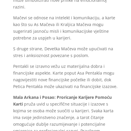
može simbolizirati nove prilike na emocionalnoj
razini.
Mačevi se odnose na intelekt i komunikaciju, a karte
kao što su As Mačeva ili Kraljica Mačeva mogu
sugerirati jasnoću misli i komunikacijske vještine
potrebne za uspjeh u karijeri.
S druge strane, Devetka Mačeva može upućivati na
stres i anksioznost povezane s poslom.
Pentakli se izravno vežu uz materijalna dobra i
financijske aspekte. Karte poput Asa Pentakla mogu
nagovijestiti nove financijske početke ili dobit, dok
Petica Pentakla može ukazivati na financijske izazove.
Mala Arkana i Posao: Proricanje Karijere Pomoću
Karti
pruža uvid u specifične situacije i izazove s
kojima se osoba može suočiti u karijeri. Svaka karta
ima svoje jedinstveno značenje, a tarot čitanje
omogućuje dublje razumijevanje i potencijalne
smjernice za profesionalni razvoj. Pravilnom