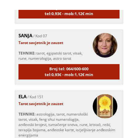
Broj tel: 064/600-600
tel:0,93€ - mob:1,12€ min
SANJA
/ Kod 07
Tarot savjetnik je zauzet
TEHNIKE:
tarot, egipatski tarot, visak,
rune, numerologija, astro tarot
Broj tel: 064/600-600
tel:0,93€ - mob:1,12€ min
ELA
/ Kod 151
Tarot savjetnik je zauzet
TEHNIKE:
astrologija, tarot, numerološki
tarot, visak, feng shui numerologija,
anđeoski brojevi, tumačenje snova, rune, kristali, reiki,
terapija bojama, anđeoske karte, iscjeljivanje anđeoskim
energijama