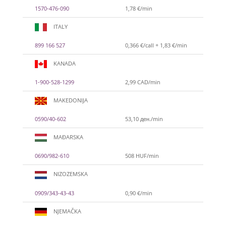
1570-476-090
1,78 €/min
ITALY
899 166 527
0,366 €/call + 1,83 €/min
KANADA
1-900-528-1299
2,99 CAD/min
MAKEDONIJA
0590/40-602
53,10 ден./min
MAĐARSKA
0690/982-610
508 HUF/min
NIZOZEMSKA
0909/343-43-43
0,90 €/min
NJEMAČKA