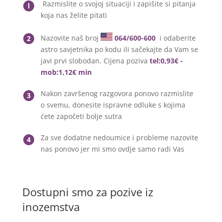
Razmislite o svojoj situaciji i zapišite si pitanja
l
koja nas želite pitati
Nazovite naš broj
064/600-600
i odaberite
2
astro savjetnika po kodu ili sačekajte da Vam se
javi prvi slobodan. Cijena poziva
tel:0,93€ -
mob:1,12€ min
Nakon završenog razgovora ponovo razmislite
3
o svemu, donesite ispravne odluke s kojima
ćete započeti bolje sutra
Za sve dodatne nedoumice i probleme nazovite
4
nas ponovo jer mi smo ovdje samo radi Vas
Dostupni smo za pozive iz
inozemstva