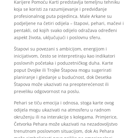
Karijere Pomoću Karti predstavlja temeljnu tehniku
koja se koristi za razumijevanje i predviđanje
profesionalnog puta pojedinca. Male Arkane su
podjeljene na četiri odijela – štapovi, pehari, mačevi i
pentakli, od kojih svako odijelo odražava određeni
aspekt života, uključujući i poslovnu sferu.
Štapovi su povezani s ambicijom, energijom i
inicijativom, često se interpretiraju kao indikatori
poslovnih početaka i poduzetničkog duha. Karte
poput Dvojke ili Trojke Štapova mogu sugerirati
planiranje i gledanje u budućnost, dok Desetka
Štapova može ukazivati na preopterećenost ili
preveliku odgovornost na poslu.
Pehari se tiču emocija i odnosa, stoga karte ovog
odijela mogu ukazivati na atmosferu u radnom
okruženju ili na interakcije s kolegama. Primjerice,
Četvorka Pehara može ukazivati na nezadovoljstvo
trenutnom poslovnom situacijom, dok As Pehara