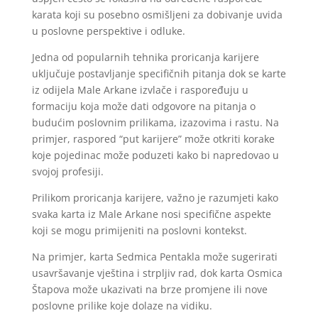
karata koji su posebno osmišljeni za dobivanje uvida
u poslovne perspektive i odluke.
Jedna od popularnih tehnika proricanja karijere
uključuje postavljanje specifičnih pitanja dok se karte
iz odijela Male Arkane izvlače i raspoređuju u
formaciju koja može dati odgovore na pitanja o
budućim poslovnim prilikama, izazovima i rastu. Na
primjer, raspored “put karijere” može otkriti korake
koje pojedinac može poduzeti kako bi napredovao u
svojoj profesiji.
Prilikom proricanja karijere, važno je razumjeti kako
svaka karta iz Male Arkane nosi specifične aspekte
koji se mogu primijeniti na poslovni kontekst.
Na primjer, karta Sedmica Pentakla može sugerirati
usavršavanje vještina i strpljiv rad, dok karta Osmica
Štapova može ukazivati na brze promjene ili nove
poslovne prilike koje dolaze na vidiku.