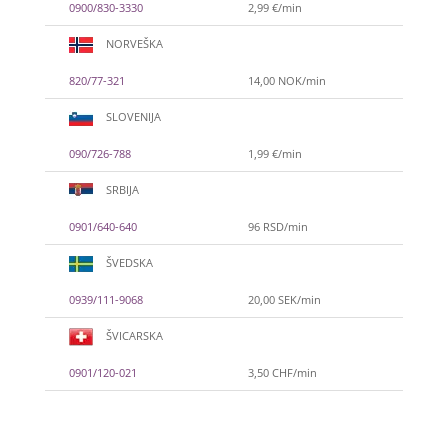
0900/830-3330
2,99 €/min
NORVEŠKA
820/77-321
14,00 NOK/min
SLOVENIJA
090/726-788
1,99 €/min
SRBIJA
0901/640-640
96 RSD/min
ŠVEDSKA
0939/111-9068
20,00 SEK/min
ŠVICARSKA
VIKTORIJA
/ Kod 369
Tarot savjetnik je zauzet
0901/120-021
3,50 CHF/min
TEHNIKE:
astrologija, numerologija,
tarot, radiestezija