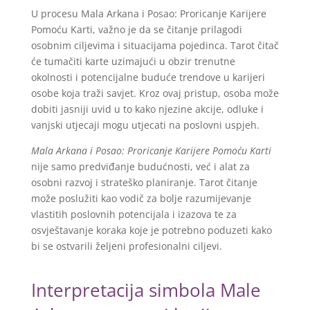
U procesu Mala Arkana i Posao: Proricanje Karijere
Pomoću Karti, važno je da se čitanje prilagodi
osobnim ciljevima i situacijama pojedinca. Tarot čitač
će tumačiti karte uzimajući u obzir trenutne
okolnosti i potencijalne buduće trendove u karijeri
osobe koja traži savjet. Kroz ovaj pristup, osoba može
dobiti jasniji uvid u to kako njezine akcije, odluke i
vanjski utjecaji mogu utjecati na poslovni uspjeh.
Mala Arkana i Posao: Proricanje Karijere Pomoću Karti
nije samo predviđanje budućnosti, već i alat za
osobni razvoj i strateško planiranje. Tarot čitanje
može poslužiti kao vodič za bolje razumijevanje
vlastitih poslovnih potencijala i izazova te za
osvještavanje koraka koje je potrebno poduzeti kako
bi se ostvarili željeni profesionalni ciljevi.
Interpretacija simbola Male