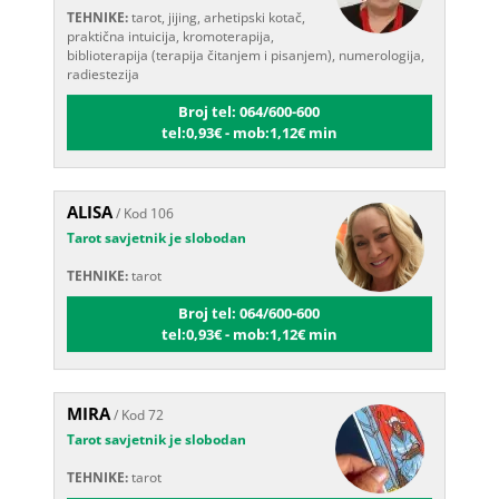
praktična intuicija, kromoterapija,
biblioterapija (terapija čitanjem i pisanjem), numerologija,
radiestezija
Broj tel: 064/600-600
tel:0,93€ - mob:1,12€ min
ALISA
/ Kod 106
Tarot savjetnik je slobodan
TEHNIKE:
tarot
Broj tel: 064/600-600
tel:0,93€ - mob:1,12€ min
MIRA
/ Kod 72
Tarot savjetnik je slobodan
TEHNIKE:
tarot
Broj tel: 064/600-600