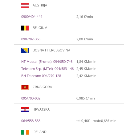
AUSTRIJA
0900/404-444
2,16 €/min
BELGIUM
0907/82-366
2,00 €/min
BOSNA I HERCEGOVINA
HT Mostar (Eronet): 094/850-746
1,84 KM/min
Telekom Srp. (MTel): 094/583-146
2,45 KM/min
BH Telecom: 094/270-128
2,42 KM/min
CRNA GORA
095/700-002
0,985 €/min
HRVATSKA
064/558-558
tel:0,46€ - mob:0,63€ min
IRELAND