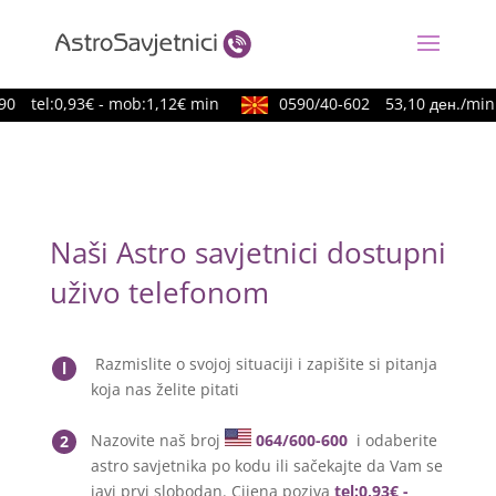
0
tel:0,93€ - mob:1,12€ min
0590/40-602
53,10 ден./min
Naši Astro savjetnici dostupni
uživo telefonom
Razmislite o svojoj situaciji i zapišite si pitanja
l
koja nas želite pitati
Nazovite naš broj
064/600-600
i odaberite
2
astro savjetnika po kodu ili sačekajte da Vam se
javi prvi slobodan. Cijena poziva
tel:0,93€ -