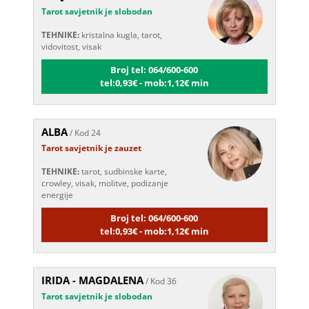
TEHNIKE:
kristalna kugla, tarot,
vidovitost, visak
Broj tel: 064/600-600
tel:0,93€ - mob:1,12€ min
ALBA
/ Kod 24
Tarot savjetnik je zauzet
TEHNIKE:
tarot, sudbinske karte,
crowley, visak, molitve, podizanje
energije
Broj tel: 064/600-600
tel:0,93€ - mob:1,12€ min
IRIDA - MAGDALENA
/ Kod 36
Tarot savjetnik je slobodan
TEHNIKE:
tarot, jijing, arhetipski kotač,