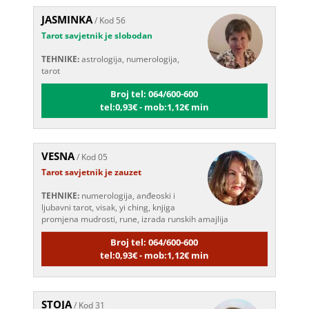
JASMINKA
/ Kod 56
Tarot savjetnik je slobodan
TEHNIKE:
astrologija, numerologija,
tarot
Broj tel: 064/600-600
tel:0,93€ - mob:1,12€ min
VESNA
/ Kod 05
Tarot savjetnik je zauzet
TEHNIKE:
numerologija, anđeoski i
ljubavni tarot, visak, yi ching, knjiga
promjena mudrosti, rune, izrada runskih amajlija
Broj tel: 064/600-600
tel:0,93€ - mob:1,12€ min
STOJA
/ Kod 31
Tarot savjetnik je slobodan