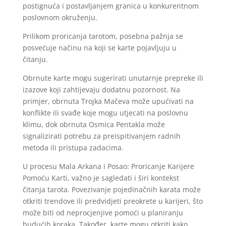
postignuća i postavljanjem granica u konkurentnom
poslovnom okruženju.
Prilikom proricanja tarotom, posebna pažnja se
posvećuje načinu na koji se karte pojavljuju u
čitanju.
Obrnute karte mogu sugerirati unutarnje prepreke ili
izazove koji zahtijevaju dodatnu pozornost. Na
primjer, obrnuta Trojka Mačeva može upućivati na
konflikte ili svađe koje mogu utjecati na poslovnu
klimu, dok obrnuta Osmica Pentakla može
signalizirati potrebu za preispitivanjem radnih
metoda ili pristupa zadacima.
U procesu Mala Arkana i Posao: Proricanje Karijere
Pomoću Karti, važno je sagledati i širi kontekst
čitanja tarota. Povezivanje pojedinačnih karata može
otkriti trendove ili predvidjeti preokrete u karijeri, što
može biti od neprocjenjive pomoći u planiranju
budućih koraka. Također, karte mogu otkriti kako