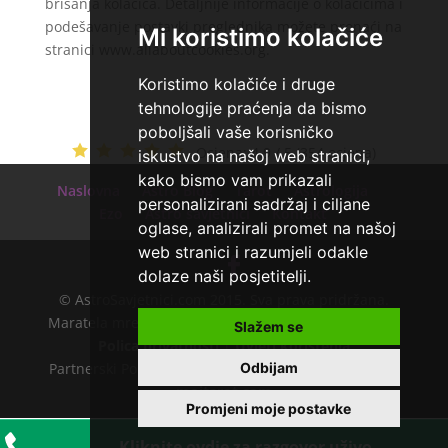
brisanja kolačića. Detaljnije informacije o kolačićima i
podešavanje postavki preglednika možete pronaći na
Mi koristimo kolačiće
stranici www.allaboutcookies.org.
Koristimo kolačiće i druge
tehnologije praćenja da bismo
poboljšali vaše korisničko
Ocjena:
4.9 / 5 (354 ocjena)
iskustvo na našoj web stranici,
kako bismo vam prikazali
Naslovna
Astro Blog
Tarot
Astrologija
personalizirani sadržaj i ciljane
Ezo
Astro savjetnici
Kontakt
oglase, analizirali promet na našoj
web stranici i razumjeli odakle
dolaze naši posjetitelji.
© AstroSavjetnici.com 2015. Sva prava pridržana.
Maratela mreže d.o.o. - 072700700 - +18 |
O nama
|
Slažem se
Polica privatnosti
|
Uvjeti korištenja
Odbijam
Partnerski Portali:
astrologijatarot.com
|
Tarot.hr
|
mojtarot.com
Promjeni moje postavke
Kliknite ovdje za razgovor uživo