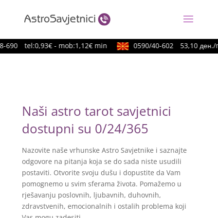
8-690
tel:0,93€ - mob:1,12€ min
0590/40-602
53,10 ден./
Naši astro tarot savjetnici
dostupni su 0/24/365
Nazovite naše vrhunske Astro Savjetnike i saznajte
odgovore na pitanja koja se do sada niste usudili
postaviti. Otvorite svoju dušu i dopustite da Vam
pomognemo u svim sferama života. Pomažemo u
rješavanju poslovnih, ljubavnih, duhovnih,
zdravstvenih, emocionalnih i ostalih problema koji
Vas mogu zadesiti.