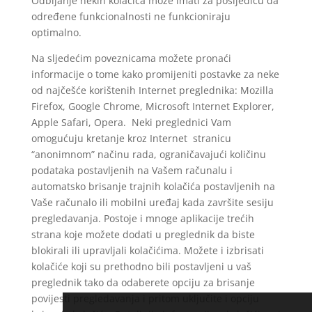
Odbijanje nekih kolačića može imati za posljedicu da
određene funkcionalnosti ne funkcioniraju
optimalno.
Na sljedećim poveznicama možete pronaći
informacije o tome kako promijeniti postavke za neke
od najčešće korištenih Internet preglednika: Mozilla
Firefox, Google Chrome, Microsoft Internet Explorer,
Apple Safari, Opera. Neki preglednici Vam
omogućuju kretanje kroz Internet stranicu
“anonimnom” načinu rada, ograničavajući količinu
podataka postavljenih na Vašem računalu i
automatsko brisanje trajnih kolačića postavljenih na
Vaše računalo ili mobilni uređaj kada završite sesiju
pregledavanja. Postoje i mnoge aplikacije trećih
strana koje možete dodati u preglednik da biste
blokirali ili upravljali kolačićima. Možete i izbrisati
kolačiće koji su prethodno bili postavljeni u vaš
preglednik tako da odaberete opciju za brisanje
povijesti pregledavanja i pritom uključite i opciju