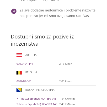
Za sve dodatne nedoumice i probleme nazovite
4
nas ponovo jer mi smo ovdje samo radi Vas
Dostupni smo za pozive iz
inozemstva
AUSTRIJA
0900/404-444
2,16 €/min
BELGIUM
0907/82-366
2,00 €/min
BOSNA I HERCEGOVINA
HT Mostar (Eronet): 094/850-746
1,84 KM/min
Telekom Srp. (MTel): 094/583-146
2,45 KM/min