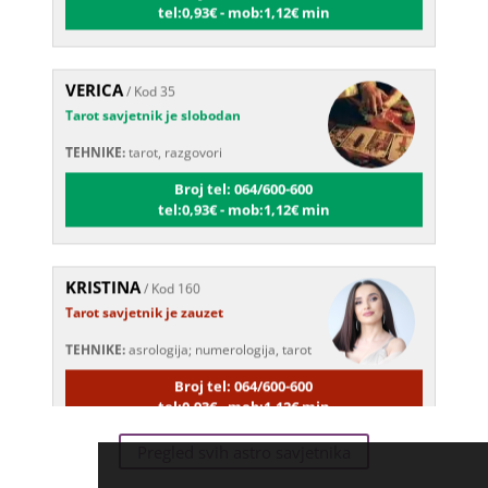
VERICA
/ Kod 35
Tarot savjetnik je slobodan
TEHNIKE:
tarot, razgovori
Broj tel: 064/600-600
tel:0,93€ - mob:1,12€ min
KRISTINA
/ Kod 160
Tarot savjetnik je zauzet
TEHNIKE:
asrologija; numerologija, tarot
Broj tel: 064/600-600
tel:0,93€ - mob:1,12€ min
Pregled svih astro savjetnika
STOJA
/ Kod 31