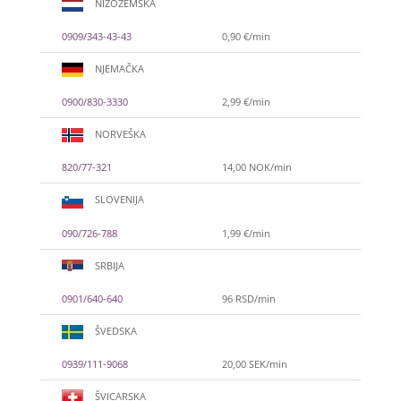
NIZOZEMSKA
0909/343-43-43
0,90 €/min
NJEMAČKA
0900/830-3330
2,99 €/min
NORVEŠKA
820/77-321
14,00 NOK/min
SLOVENIJA
090/726-788
1,99 €/min
SRBIJA
0901/640-640
96 RSD/min
ŠVEDSKA
0939/111-9068
20,00 SEK/min
ŠVICARSKA