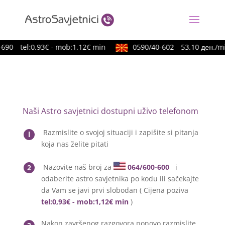
690
tel:0,93€ - mob:1,12€ min
0590/40-602
53,10 ден./mi
Naši Astro savjetnici dostupni uživo telefonom
Razmislite o svojoj situaciji i zapišite si pitanja
l
koja nas želite pitati
Nazovite naš broj za
064/600-600
i
2
odaberite astro savjetnika po kodu ili sačekajte
da Vam se javi prvi slobodan ( Cijena poziva
tel:0,93€ - mob:1,12€ min
)
Nakon završenog razgovora ponovo razmislite