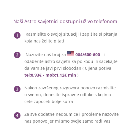
Naši Astro savjetnici dostupni uživo telefonom
Razmislite o svojoj situaciji i zapišite si pitanja
l
koja nas želite pitati
Nazovite naš broj za
064/600-600
i
2
odaberite astro savjetnika po kodu ili sačekajte
da Vam se javi prvi slobodan ( Cijena poziva
tel:0,93€ - mob:1,12€ min
)
Nakon završenog razgovora ponovo razmislite
3
o svemu, donesite ispravne odluke s kojima
ćete započeti bolje sutra
Za sve dodatne nedoumice i probleme nazovite
4
nas ponovo jer mi smo ovdje samo radi Vas