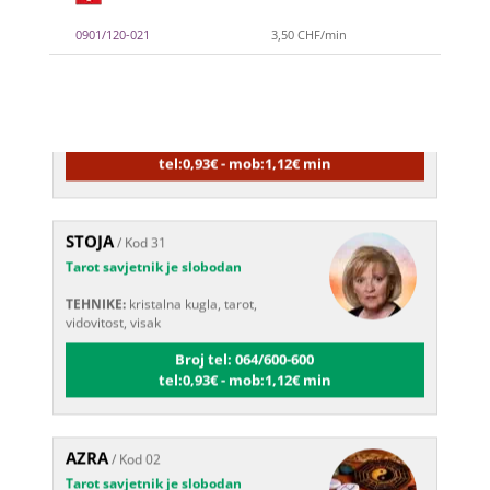
KRISTINA
/ Kod 160
0901/120-021
3,50 CHF/min
Tarot savjetnik je zauzet
TEHNIKE:
asrologija; numerologija, tarot
Broj tel: 064/600-600
tel:0,93€ - mob:1,12€ min
STOJA
/ Kod 31
Tarot savjetnik je slobodan
TEHNIKE:
kristalna kugla, tarot,
vidovitost, visak
Broj tel: 064/600-600
tel:0,93€ - mob:1,12€ min
AZRA
/ Kod 02
Tarot savjetnik je slobodan