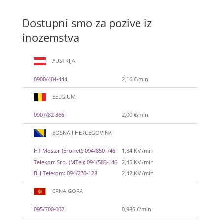
Dostupni smo za pozive iz
inozemstva
AUSTRIJA
0900/404-444
2,16 €/min
BELGIUM
0907/82-366
2,00 €/min
BOSNA I HERCEGOVINA
HT Mostar (Eronet): 094/850-746
1,84 KM/min
Telekom Srp. (MTel): 094/583-146
2,45 KM/min
BH Telecom: 094/270-128
2,42 KM/min
CRNA GORA
095/700-002
0,985 €/min