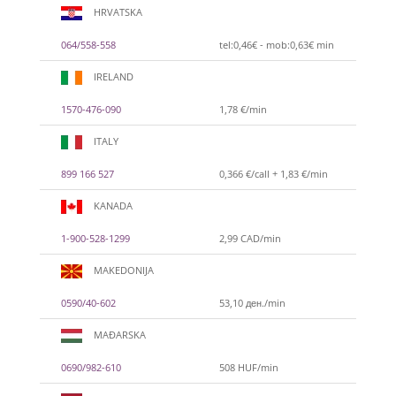
HRVATSKA
064/558-558
tel:0,46€ - mob:0,63€ min
IRELAND
1570-476-090
1,78 €/min
ITALY
899 166 527
0,366 €/call + 1,83 €/min
KANADA
1-900-528-1299
2,99 CAD/min
MAKEDONIJA
0590/40-602
53,10 ден./min
MAĐARSKA
0690/982-610
508 HUF/min