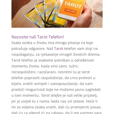
Nazovite naš Tarot Telefon!
Svaka osoba u životu ima mnogo pitanja na koje
potražuje odgovore. Naš
Tarot
telefon vam stoji na
raspolaganju, za rješavanje mnogih životnih dilema.
Tarot telefon je svakome potreban u određenom
momentu života. Kada smo sami, tužni,
neraspoloženi, razočarani, nesretni tu je tarot
telefon popraviti raspoloženje, da crno pretvori u
bijelo, vratiti osmijeh i samopouzdanje, da nam
predoči mogućnosti koje ne možemo jasno sagledati
u tom momentu.
Tarot telefon
je naš veliki prijatelj,
jer je uvijek tu s nama, kada nas svi ostave. Hoće li
mi se voljena osoba vratiti, dali ću promijeniti posao,
dali ću za vikend ići na zabavu, da li me partner vara