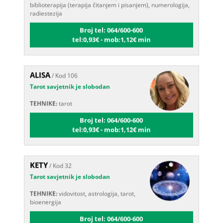
radiestezija
Broj tel: 064/600-600
tel:0,93€ - mob:1,12€ min
ALISA
/ Kod 106
Tarot savjetnik je slobodan
TEHNIKE:
tarot
Broj tel: 064/600-600
tel:0,93€ - mob:1,12€ min
KETY
/ Kod 32
Tarot savjetnik je slobodan
TEHNIKE:
vidovitost, astrologija, tarot,
bioenergija
Broj tel: 064/600-600
tel:0,93€ - mob:1,12€ min