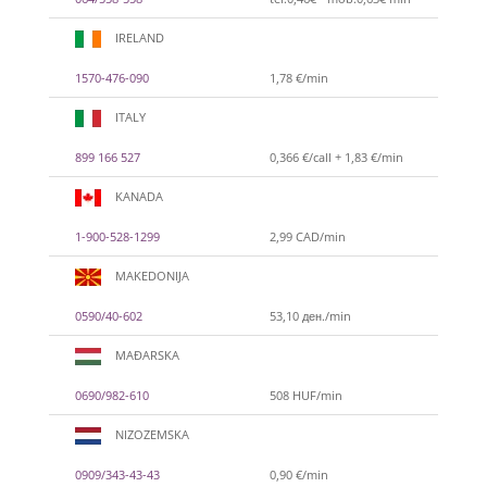
IRELAND
1570-476-090
1,78 €/min
ITALY
899 166 527
0,366 €/call + 1,83 €/min
KANADA
1-900-528-1299
2,99 CAD/min
MAKEDONIJA
0590/40-602
53,10 ден./min
MAĐARSKA
0690/982-610
508 HUF/min
NIZOZEMSKA
0909/343-43-43
0,90 €/min