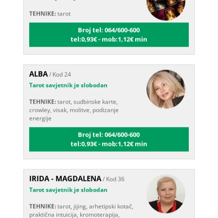
TEHNIKE:
tarot
Broj tel: 064/600-600
tel:0,93€ - mob:1,12€ min
ALBA
/ Kod 24
Tarot savjetnik je slobodan
TEHNIKE:
tarot, sudbinske karte,
crowley, visak, molitve, podizanje
energije
Broj tel: 064/600-600
tel:0,93€ - mob:1,12€ min
IRIDA - MAGDALENA
/ Kod 36
Tarot savjetnik je slobodan
TEHNIKE:
tarot, jijing, arhetipski kotač,
praktična intuicija, kromoterapija,
biblioterapija (terapija čitanjem i pisanjem), numerologija,