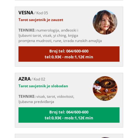
VESNA
/ Kod 05
Tarot savjetnik je zauzet
TEHNIKE:
numerologija, anđeoski i
ljubavni tarot, visak, yi ching, knjiga
promjena mudrosti, rune, izrada runskih amajlija
Broj tel: 064/600-600
tel:0,93€ - mob:1,12€ min
AZRA
/ Kod 02
Tarot savjetnik je slobodan
TEHNIKE:
visak, tarot, vidovitost,
ljubavna predviđanja
Broj tel: 064/600-600
tel:0,93€ - mob:1,12€ min
NINA
/ Kod 43