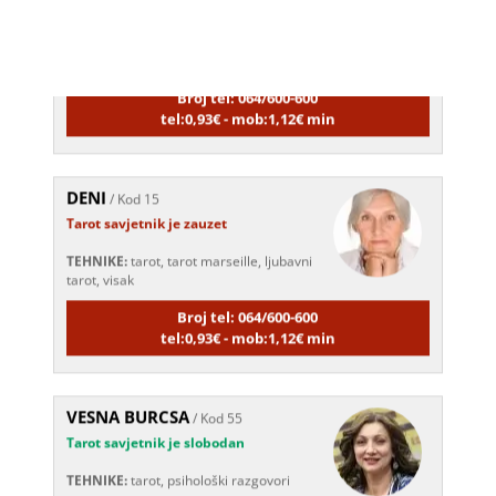
TEHNIKE:
astrologija, sudbinske karte,
tarot
Broj tel: 064/600-600
tel:0,93€ - mob:1,12€ min
DENI
/ Kod 15
Tarot savjetnik je zauzet
TEHNIKE:
tarot, tarot marseille, ljubavni
tarot, visak
Broj tel: 064/600-600
tel:0,93€ - mob:1,12€ min
VESNA BURCSA
/ Kod 55
Tarot savjetnik je slobodan
TEHNIKE:
tarot, psihološki razgovori