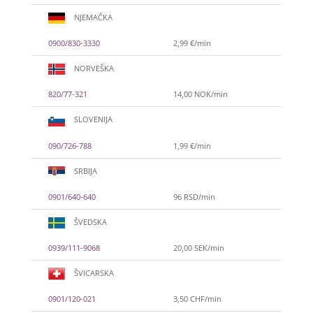
NJEMAČKA
0900/830-3330
2,99 €/min
NORVEŠKA
820/77-321
14,00 NOK/min
SLOVENIJA
090/726-788
1,99 €/min
SRBIJA
0901/640-640
96 RSD/min
ŠVEDSKA
0939/111-9068
20,00 SEK/min
ŠVICARSKA
NIVES
/ Kod 20
0901/120-021
3,50 CHF/min
Tarot savjetnik je zauzet