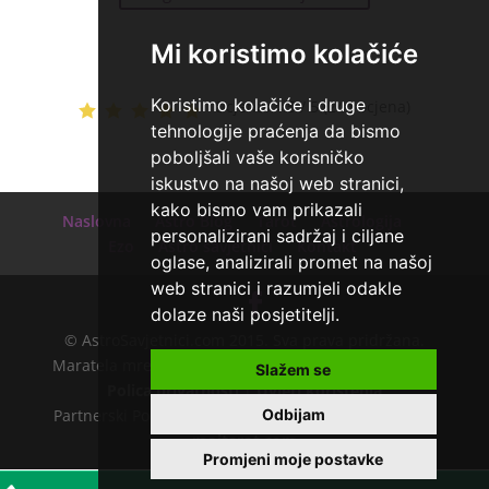
Tarot savjetnik je slobodan
Mi koristimo kolačiće
TEHNIKE:
tarot, razgovori
Broj tel: 064/600-600
Koristimo kolačiće i druge
Ocjena:
4.5 / 5 (244 ocjena)
tel:0,93€ - mob:1,12€ min
tehnologije praćenja da bismo
poboljšali vaše korisničko
iskustvo na našoj web stranici,
NIVES
/ Kod 20
kako bismo vam prikazali
Tarot savjetnik je zauzet
Naslovna
Astro Blog
Tarot
Astrologija
personalizirani sadržaj i ciljane
Ezo
Astro savjetnici
Kontakt
TEHNIKE:
astrologija, sudbinske karte,
oglase, analizirali promet na našoj
tarot
web stranici i razumjeli odakle
Broj tel: 064/600-600
dolaze naši posjetitelji.
tel:0,93€ - mob:1,12€ min
© AstroSavjetnici.com 2015. Sva prava pridržana.
Maratela mreže d.o.o. - 072700700 - +18 |
O nama
|
Slažem se
Polica privatnosti
|
Uvjeti korištenja
DENI
/ Kod 15
Partnerski Portali:
astrologijatarot.com
|
Tarot.hr
|
Odbijam
Tarot savjetnik je zauzet
mojtarot.com
Promjeni moje postavke
TEHNIKE:
tarot, tarot marseille, ljubavni