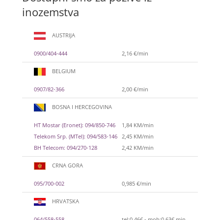
inozemstva
AUSTRIJA
0900/404-444
2,16 €/min
BELGIUM
0907/82-366
2,00 €/min
BOSNA I HERCEGOVINA
HT Mostar (Eronet): 094/850-746
1,84 KM/min
Telekom Srp. (MTel): 094/583-146
2,45 KM/min
BH Telecom: 094/270-128
2,42 KM/min
CRNA GORA
095/700-002
0,985 €/min
HRVATSKA
064/558-558
tel:0,46€ - mob:0,63€ min