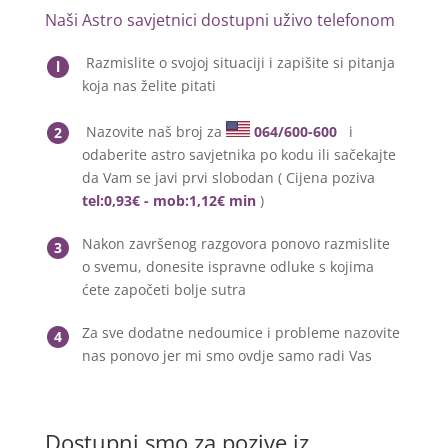
Naši Astro savjetnici dostupni uživo telefonom
Razmislite o svojoj situaciji i zapišite si pitanja
l
koja nas želite pitati
Nazovite naš broj za
064/600-600
i
2
odaberite astro savjetnika po kodu ili sačekajte
da Vam se javi prvi slobodan ( Cijena poziva
tel:0,93€ - mob:1,12€ min
)
Nakon završenog razgovora ponovo razmislite
3
o svemu, donesite ispravne odluke s kojima
ćete započeti bolje sutra
Za sve dodatne nedoumice i probleme nazovite
4
nas ponovo jer mi smo ovdje samo radi Vas
Dostupni smo za pozive iz