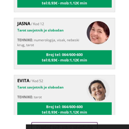
JASNA
/ Kod 12
Tarot savjetnik je slobodan
TEHNIKE:
numerologija, visak, nebeski
krug, tarot
Broj tel: 064/600-600
tel:0,93€ - mob:1,12€ min
EVITA
/ Kod 52
Tarot savjetnik je slobodan
TEHNIKE:
tarot
Broj tel: 064/600-600
tel:0,93€ - mob:1,12€ min
Pregled svih astro savjetnika
VERICA
/ Kod 35