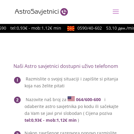
90
tel:0,93€ - mob:1,12€ min
0590/40-602
53,10 ден./min
Naši Astro savjetnici dostupni uživo telefonom
Razmislite o svojoj situaciji i zapišite si pitanja
l
koja nas želite pitati
Nazovite naš broj za
064/600-600
i
2
odaberite astro savjetnika po kodu ili sačekajte
da Vam se javi prvi slobodan ( Cijena poziva
tel:0,93€ - mob:1,12€ min
)
Nakon završenog razgovora ponovo razmislite