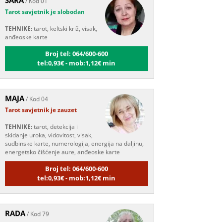
TEHNIKE:
tarot, keltski križ, visak,
anđeoske karte
Broj tel: 064/600-600
tel:0,93€ - mob:1,12€ min
MAJA
/ Kod 04
Tarot savjetnik je zauzet
TEHNIKE:
tarot, detekcija i
skidanje uroka, vidovitost, visak,
sudbinske karte, numerologija, energija na daljinu,
energetsko čišćenje aure, anđeoske karte
Broj tel: 064/600-600
tel:0,93€ - mob:1,12€ min
RADA
/ Kod 79
Tarot savjetnik je slobodan