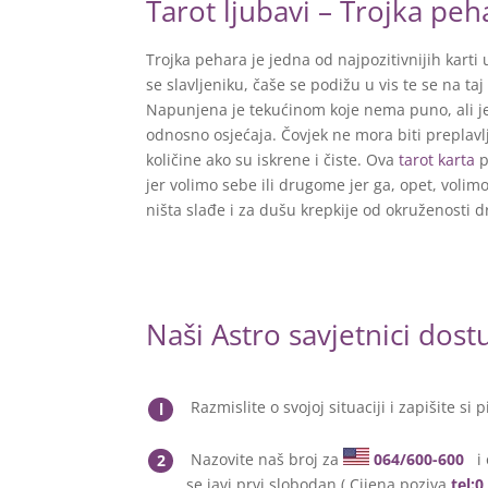
Tarot ljubavi – Trojka peh
Trojka pehara je jedna od najpozitivnijih karti
se slavljeniku, čaše se podižu u vis te se na ta
Napunjena je tekućinom koje nema puno, ali je 
odnosno osjećaja. Čovjek ne mora biti preplavl
količine ako su iskrene i čiste. Ova
tarot karta
p
jer volimo sebe ili drugome jer ga, opet, vol
ništa slađe i za dušu krepkije od okruženosti d
Naši Astro savjetnici dos
Razmislite o svojoj situaciji i zapišite si p
l
Nazovite naš broj za
064/600-600
i 
2
se javi prvi slobodan ( Cijena poziva
tel: