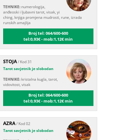
anđeoski i ljubavni tarot, visak, yi
ching, knjiga promjena mudrosti, rune, izrada
runskih amajlija
Broj tel: 064/600-600
tel:0,93€ - mob:1,12€ min
STOJA
/ Kod 31
Tarot savjetnik je slobodan
TEHNIKE:
kristalna kugla, tarot,
vidovitost, visak
Broj tel: 064/600-600
tel:0,93€ - mob:1,12€ min
AZRA
/ Kod 02
Tarot savjetnik je slobodan
TEHNIKE:
visak, tarot, vidovitost,
ljubavna predviđanja