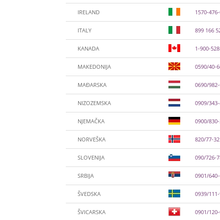
IRELAND
1570-476
ITALY
899 166 5
KANADA
1-900-528
MAKEDONIJA
0590/40-
MAĐARSKA
0690/982
NIZOZEMSKA
0909/343-
NJEMAČKA
0900/830
NORVEŠKA
820/77-32
SLOVENIJA
090/726-
SRBIJA
0901/640
ŠVEDSKA
0939/111
ŠVICARSKA
0901/120