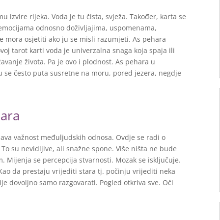
 izvire rijeka. Voda je tu čista, svježa. Također, karta se
g emocijama odnosno doživljajima, uspomenama,
 mora osjetiti ako ju se misli razumjeti. As pehara
voj tarot karti voda je univerzalna snaga koja spaja ili
žavanje života. Pa je ovo i plodnost. As pehara u
ju se često puta susretne na moru, pored jezera, negdje
hara
ašava važnost međuljudskih odnosa. Ovdje se radi o
 To su nevidljive, ali snažne spone. Više ništa ne bude
. Mijenja se percepcija stvarnosti. Mozak se isključuje.
ao da prestaju vrijediti stara tj. počinju vrijediti neka
Nije dovoljno samo razgovarati. Pogled otkriva sve. Oči