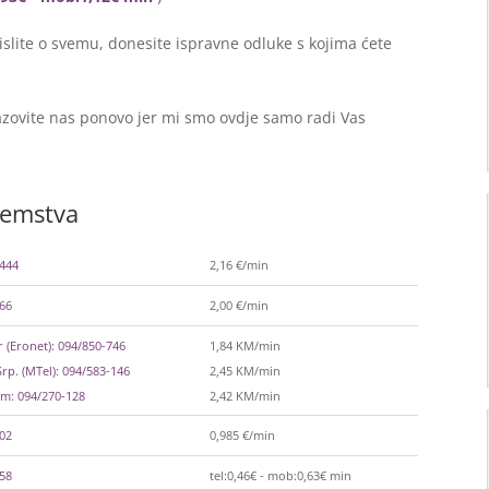
lite o svemu, donesite ispravne odluke s kojima ćete
zovite nas ponovo jer mi smo ovdje samo radi Vas
zemstva
-444
2,16 €/min
366
2,00 €/min
 (Eronet): 094/850-746
1,84 KM/min
rp. (MTel): 094/583-146
2,45 KM/min
m: 094/270-128
2,42 KM/min
002
0,985 €/min
558
tel:0,46€ - mob:0,63€ min