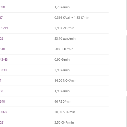
-090
1,78 €/min
27
0,366 €/call + 1,83 €/min
-1299
2,99 CAD/min
602
53,10 ден./min
-610
508 HUF/min
43-43
0,90 €/min
-3330
2,99 €/min
1
14,00 NOK/min
788
1,99 €/min
-640
96 RSD/min
-9068
20,00 SEK/min
-021
3,50 CHF/min