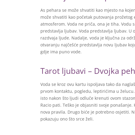
As pehara se može shvatiti kao mjesto na kojemu
može shvatiti kao početak putovanja prožeto
atmosferom. Voda ne priča, ona je tiha. Vodu se
predstavlja ljubav. Voda predstavlja ljubav. U o
razdvaja ljude. Nadalje, voda je ključna za odr
otvaranju najčešće predstavlja novu ljubav ko
gdje ima puno vode.
Tarot ljubavi – Dvojka pe
Voda se kroz ovu kartu ispoljava tako da nagl
prvom kontaktu, pogledu, leptirićima u želucu.
isto nakon što ljudi odluče krenuti ovom stazom
Racio pati. Teško je objasniti svoje ponašanje. K
nova pravila. Drugo biće je potrebno osjetiti. 
pokazuju ono što srce želi.