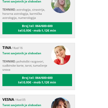
TEHNIKE:
astrologija, sinastrija,
horarna astrologija, karmička
astrologija, numerologija
Broj tel: 064/600-600
tel:0,93€ - mob:1,12€ min
TINA
/ Kod 16
Tarot savjetnik je slobodan
TEHNIKE:
psihološki razgovori,
sudbinske karte, tarot, tumačenje
snova
Broj tel: 064/600-600
tel:0,93€ - mob:1,12€ min
VESNA
/ Kod 05
Tarot savjetnik je slobodan
TEHNIKE:
numerologija,