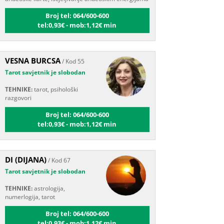
Broj tel: 064/600-600
tel:0,93€ - mob:1,12€ min
VESNA BURCSA
/ Kod 55
Tarot savjetnik je slobodan
TEHNIKE:
tarot, psihološki
razgovori
Broj tel: 064/600-600
tel:0,93€ - mob:1,12€ min
DI (DIJANA)
/ Kod 67
Tarot savjetnik je slobodan
TEHNIKE:
astrologija,
numerlogija, tarot
Broj tel: 064/600-600
tel:0,93€ - mob:1,12€ min