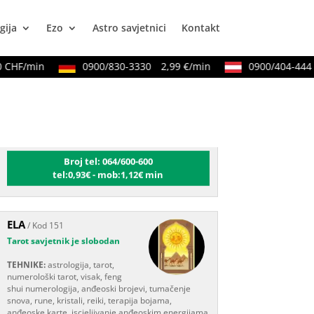
gija
Ezo
Astro savjetnici
Kontakt
CHF/min
0900/830-3330
2,99 €/min
0900/404-444
2
VIKTORIJA
/ Kod 369
Tarot savjetnik je slobodan
TEHNIKE:
astrologija,
numerologija, tarot, radiestezija
Broj tel: 064/600-600
tel:0,93€ - mob:1,12€ min
ELA
/ Kod 151
Tarot savjetnik je slobodan
TEHNIKE:
astrologija, tarot,
numerološki tarot, visak, feng
shui numerologija, anđeoski brojevi, tumačenje
snova, rune, kristali, reiki, terapija bojama,
anđeoske karte, iscjeljivanje anđeoskim energijama