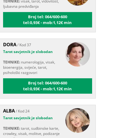
Broj tel: 064/600-600
tel:0,93€ - mob:1,12€ min
DORA
/ Kod 37
Tarot savjetnik je slobodan
TEHNIKE:
numerologija, visak,
bioenergija, svijeće, tarot,
psihološki razgovori
Broj tel: 064/600-600
tel:0,93€ - mob:1,12€ min
ALBA
/ Kod 24
Tarot savjetnik je slobodan
TEHNIKE:
tarot, sudbinske karte,
crowley, visak, molitve, podizanje
energije