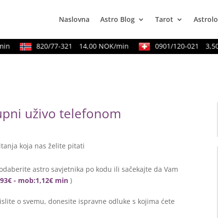
Naslovna
Astro Blog
Tarot
Astrolo
n
820/77-321
14,00 NOK/min
0901/120-021
3,50 
tupni uživo telefonom
itanja koja nas želite pitati
odaberite astro savjetnika po kodu ili sačekajte da Vam
0,93€ - mob:1,12€ min
)
lite o svemu, donesite ispravne odluke s kojima ćete