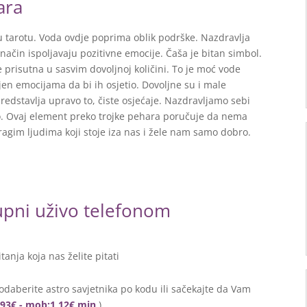
ara
 u tarotu. Voda ovdje poprima oblik podrške. Nazdravlja
j način ispoljavaju pozitivne emocije. Čaša je bitan simbol.
prisutna u sasvim dovoljnoj količini. To je moć vode
jen emocijama da bi ih osjetio. Dovoljne su i male
redstavlja upravo to, čiste osjećaje. Nazdravljamo sebi
imo. Ovaj element preko trojke pehara poručuje da nema
ragim ljudima koji stoje iza nas i žele nam samo dobro.
tupni uživo telefonom
itanja koja nas želite pitati
odaberite astro savjetnika po kodu ili sačekajte da Vam
0,93€ - mob:1,12€ min
)