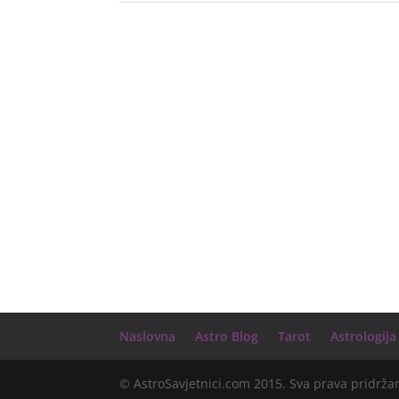
Naslovna
Astro Blog
Tarot
Astrologija
© AstroSavjetnici.com 2015. Sva prava pridrža