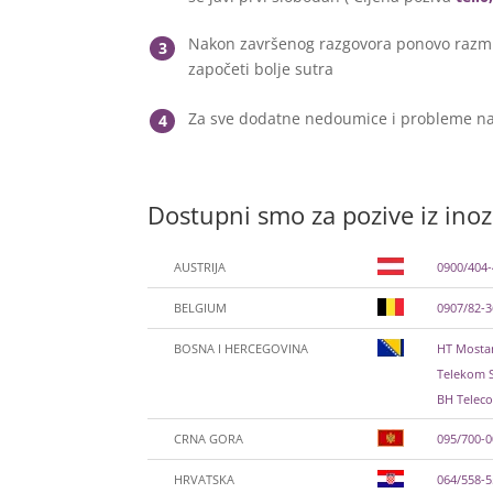
Nakon završenog razgovora ponovo razmis
3
započeti bolje sutra
Za sve dodatne nedoumice i probleme na
4
Dostupni smo za pozive iz ino
AUSTRIJA
0900/404
BELGIUM
0907/82-
BOSNA I HERCEGOVINA
HT Mostar
Telekom S
BH Teleco
CRNA GORA
095/700-
HRVATSKA
064/558-