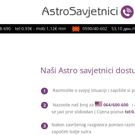
690
tel:0,93€ - mob:1,12€ min
0590/40-602
53,10 ден./mi
Naši Astro savjetnici dos
Razmislite o svojoj situaciji i zapišite si p
l
Nazovite naš broj za
064/600-600
i 
2
se javi prvi slobodan ( Cijena poziva
tel:
Nakon završenog razgovora ponovo razmis
3
započeti bolje sutra