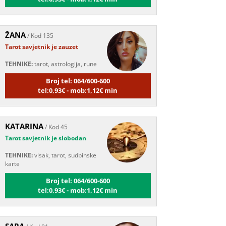
ŽANA
/ Kod 135
Tarot savjetnik je zauzet
TEHNIKE:
tarot, astrologija, rune
Broj tel: 064/600-600
tel:0,93€ - mob:1,12€ min
KATARINA
/ Kod 45
Tarot savjetnik je slobodan
TEHNIKE:
visak, tarot, sudbinske
karte
Broj tel: 064/600-600
tel:0,93€ - mob:1,12€ min
SARA
/ Kod 01
Tarot savjetnik je slobodan