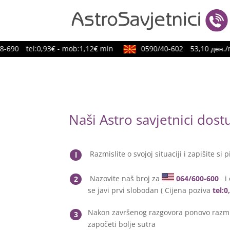
690
tel:0,93€ - mob:1,12€ min
0590/40-602
53,10 ден./mi
Naši Astro savjetnici dos
Razmislite o svojoj situaciji i zapišite si p
l
Nazovite naš broj za
064/600-600
i 
2
se javi prvi slobodan ( Cijena poziva
tel:
Nakon završenog razgovora ponovo razmis
3
započeti bolje sutra