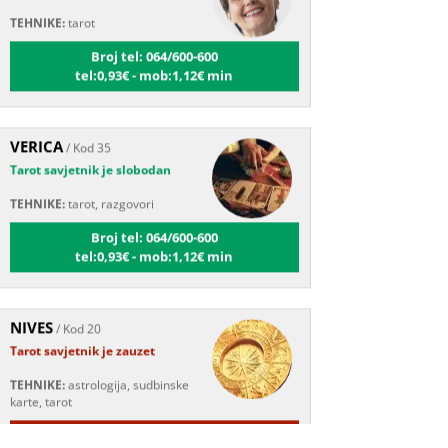
Broj tel: 064/600-600
tel:0,93€ - mob:1,12€ min
VERICA
/ Kod 35
Tarot savjetnik je slobodan
TEHNIKE:
tarot, razgovori
Broj tel: 064/600-600
tel:0,93€ - mob:1,12€ min
NIVES
/ Kod 20
Tarot savjetnik je zauzet
TEHNIKE:
astrologija, sudbinske
karte, tarot
Broj tel: 064/600-600
tel:0,93€ - mob:1,12€ min