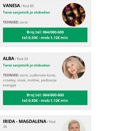
Tarot savjetnik je slobodan
TEHNIKE:
tarot
Broj tel: 064/600-600
tel:0,93€ - mob:1,12€ min
ALBA
/ Kod 24
Tarot savjetnik je slobodan
TEHNIKE:
tarot, sudbinske karte,
crowley, visak, molitve, podizanje
energije
Broj tel: 064/600-600
tel:0,93€ - mob:1,12€ min
IRIDA - MAGDALENA
/ Kod
36
Tarot savjetnik je slobodan