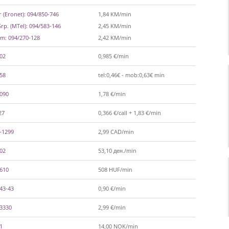
 (Eronet): 094/850-746
1,84 KM/min
rp. (MTel): 094/583-146
2,45 KM/min
m: 094/270-128
2,42 KM/min
002
0,985 €/min
558
tel:0,46€ - mob:0,63€ min
-090
1,78 €/min
27
0,366 €/call + 1,83 €/min
-1299
2,99 CAD/min
602
53,10 ден./min
-610
508 HUF/min
43-43
0,90 €/min
-3330
2,99 €/min
1
14,00 NOK/min