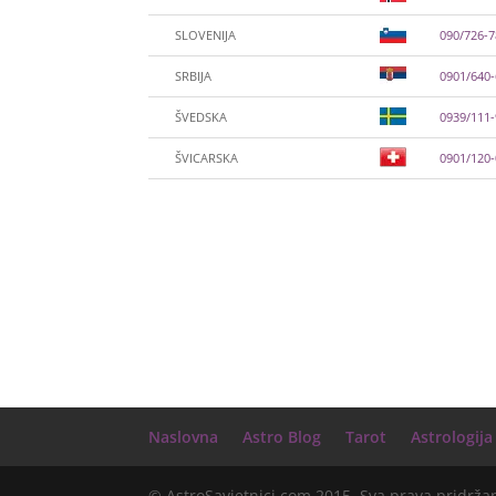
SLOVENIJA
090/726-
SRBIJA
0901/640
ŠVEDSKA
0939/111
ŠVICARSKA
0901/120
Naslovna
Astro Blog
Tarot
Astrologija
© AstroSavjetnici.com 2015. Sva prava pridrža