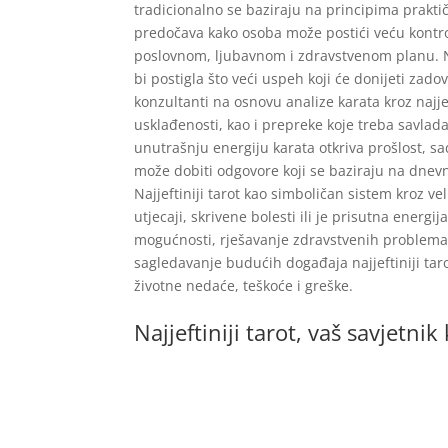
tradicionalno se baziraju na principima praktičn
predočava kako osoba može postići veću kontr
poslovnom, ljubavnom i zdravstvenom planu. Na
bi postigla što veći uspeh koji će donijeti zado
konzultanti na osnovu analize karata kroz najj
usklađenosti, kao i prepreke koje treba savladati 
unutrašnju energiju karata otkriva prošlost, s
može dobiti odgovore koji se baziraju na dnevno
Najjeftiniji tarot kao simboličan sistem kroz vel
utjecaji, skrivene bolesti ili je prisutna energij
mogućnosti, rješavanje zdravstvenih problema,
sagledavanje budućih događaja najjeftiniji ta
životne nedaće, teškoće i greške.
Najjeftiniji tarot, vaš savjetn