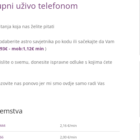
tupni uživo telefonom
itanja koja nas želite pitati
odaberite astro savjetnika po kodu ili sačekajte da Vam
0,93€ - mob:1,12€ min
)
lite o svemu, donesite ispravne odluke s kojima ćete
zovite nas ponovo jer mi smo ovdje samo radi Vas
zemstva
-444
2,16 €/min
366
2,00 €/min