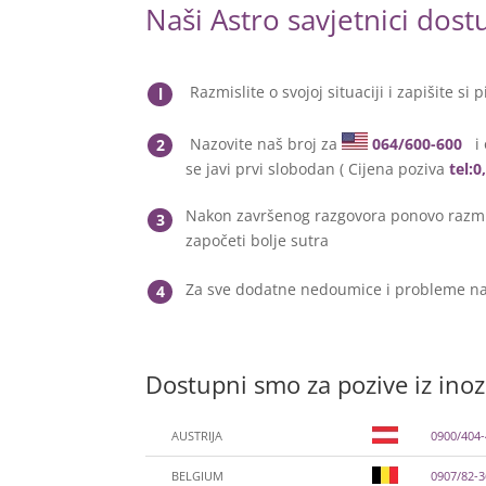
Naši Astro savjetnici dos
Razmislite o svojoj situaciji i zapišite si p
l
Nazovite naš broj za
064/600-600
i 
2
se javi prvi slobodan ( Cijena poziva
tel:
Nakon završenog razgovora ponovo razmis
3
započeti bolje sutra
Za sve dodatne nedoumice i probleme na
4
Dostupni smo za pozive iz ino
AUSTRIJA
0900/404
BELGIUM
0907/82-