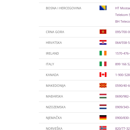
BOSNA I HERCEGOVINA
HT Mostar
Telekom S
BH Teleco
CRNA GORA
095/700-
HRVATSKA
064/558-
IRELAND
1570-476
ITALY
899 166 5
KANADA
1-900-528
MAKEDONIJA
0590/40-
MAĐARSKA
0690/982
NIZOZEMSKA
0909/343-
NJEMAČKA
0900/830
NORVEŠKA
820/77-32