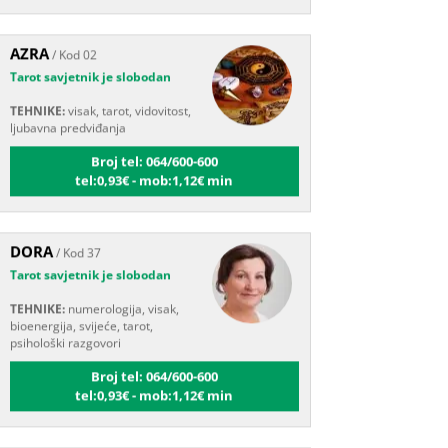
AZRA
/ Kod 02
Tarot savjetnik je slobodan
TEHNIKE:
visak, tarot, vidovitost,
ljubavna predviđanja
Broj tel: 064/600-600
tel:0,93€ - mob:1,12€ min
DORA
/ Kod 37
Tarot savjetnik je slobodan
TEHNIKE:
numerologija, visak,
bioenergija, svijeće, tarot,
psihološki razgovori
Broj tel: 064/600-600
tel:0,93€ - mob:1,12€ min
VANESA
/ Kod 60