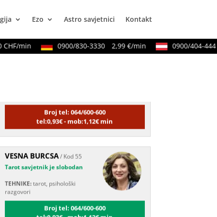
gija
Ezo
Astro savjetnici
Kontakt
CHF/min
0900/830-3330
2,99 €/min
0900/404-444
2
NIVES
/ Kod 20
Tarot savjetnik je zauzet
TEHNIKE:
astrologija, sudbinske
karte, tarot
Broj tel: 064/600-600
tel:0,93€ - mob:1,12€ min
VESNA BURCSA
/ Kod 55
Tarot savjetnik je slobodan
TEHNIKE:
tarot, psihološki
razgovori
Broj tel: 064/600-600
tel:0,93€ - mob:1,12€ min