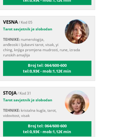
VESNA
/ Kod 05
Tarot savjetnik je slobodan
TEHNIKE:
numerologija,
anđeoski i ljubavni tarot, visak, yi
ching, knjiga promjena mudrosti, rune, izrada
runskih amajlija
Broj tel: 064/600-600
tel:0,93€ - mob:1,12€ min
STOJA
/ Kod 31
Tarot savjetnik je slobodan
TEHNIKE:
kristalna kugla, tarot,
vidovitost, visak
Broj tel: 064/600-600
tel:0,93€ - mob:1,12€ min