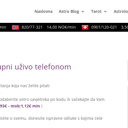
Naslovna
Astro Blog
Tarot
Astrolo
n
820/77-321
14,00 NOK/min
0901/120-021
3,50 
tupni uživo telefonom
itanja koja nas želite pitati
odaberite astro savjetnika po kodu ili sačekajte da Vam
0,93€ - mob:1,12€ min
)
lite o svemu, donesite ispravne odluke s kojima ćete