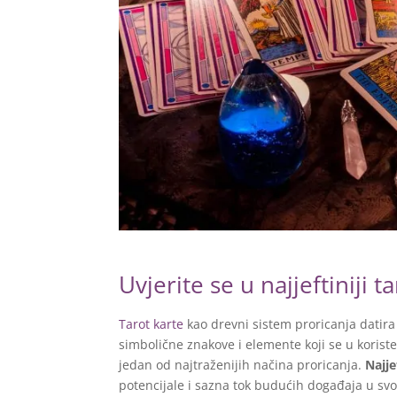
Uvjerite se u najjeftiniji ta
Tarot karte
kao drevni sistem proricanja datira 
simbolične znakove i elemente koji se u koriste
jedan od najtraženijih načina proricanja.
Najje
potencijale i sazna tok budućih događaja u svo