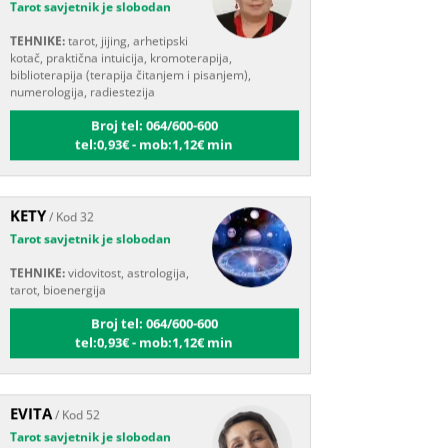
TEHNIKE:
tarot, jijing, arhetipski
kotač, praktična intuicija, kromoterapija,
biblioterapija (terapija čitanjem i pisanjem),
numerologija, radiestezija
Broj tel: 064/600-600
tel:0,93€ - mob:1,12€ min
KETY
/ Kod 32
Tarot savjetnik je slobodan
TEHNIKE:
vidovitost, astrologija,
tarot, bioenergija
Broj tel: 064/600-600
tel:0,93€ - mob:1,12€ min
EVITA
/ Kod 52
Tarot savjetnik je slobodan
TEHNIKE:
tarot