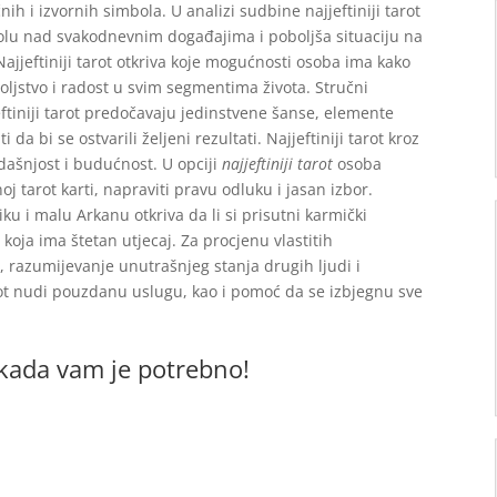
ih i izvornih simbola. U analizi sudbine najjeftiniji tarot
olu nad svakodnevnim događajima i poboljša situaciju na
jjeftiniji tarot otkriva koje mogućnosti osoba ima kako
voljstvo i radost u svim segmentima života. Stručni
eftiniji tarot predočavaju jedinstvene šanse, elemente
da bi se ostvarili željeni rezultati. Najjeftiniji tarot kroz
adašnjost i budućnost. U opciji
najjeftiniji tarot
osoba
j tarot karti, napraviti pravu odluku i jasan izbor.
iku i malu Arkanu otkriva da li si prisutni karmički
a koja ima štetan utjecaj. Za procjenu vlastitih
 razumijevanje unutrašnjeg stanja drugih ljudi i
rot nudi pouzdanu uslugu, kao i pomoć da se izbjegnu sve
ik kada vam je potrebno!