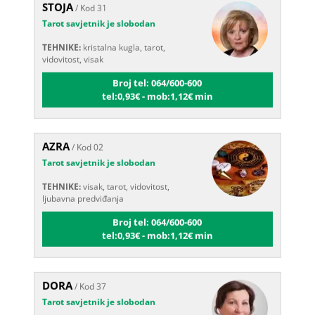
Tarot savjetnik je slobodan
TEHNIKE:
kristalna kugla, tarot,
vidovitost, visak
Broj tel: 064/600-600
tel:0,93€ - mob:1,12€ min
AZRA
/ Kod 02
Tarot savjetnik je slobodan
TEHNIKE:
visak, tarot, vidovitost,
ljubavna predviđanja
Broj tel: 064/600-600
tel:0,93€ - mob:1,12€ min
DORA
/ Kod 37
Tarot savjetnik je slobodan
TEHNIKE:
numerologija, visak,