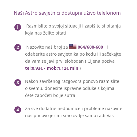
Naši Astro savjetnici dostupni uživo telefonom
Razmislite o svojoj situaciji i zapišite si pitanja
l
koja nas želite pitati
Nazovite naš broj za
064/600-600
i
2
odaberite astro savjetnika po kodu ili sačekajte
da Vam se javi prvi slobodan ( Cijena poziva
tel:0,93€ - mob:1,12€ min
)
Nakon završenog razgovora ponovo razmislite
3
o svemu, donesite ispravne odluke s kojima
ćete započeti bolje sutra
Za sve dodatne nedoumice i probleme nazovite
4
nas ponovo jer mi smo ovdje samo radi Vas