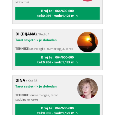
Broj tel: 064/600-600
tel:0,93€ - mob:1,12€ min
DI (DIJANA)
/ Kod 67
Tarot savjetnik je slobodan
TEHNIKE:
astrologija, numerlogija, tarot
Broj tel: 064/600-600
tel:0,93€ - mob:1,12€ min
DINA
/ Kod 38
Tarot savjetnik je slobodan
TEHNIKE:
numerologija, tarot,
sudbinske karte
Broj tel: 064/600-600
tel:0,93€ - mob:1,12€ min