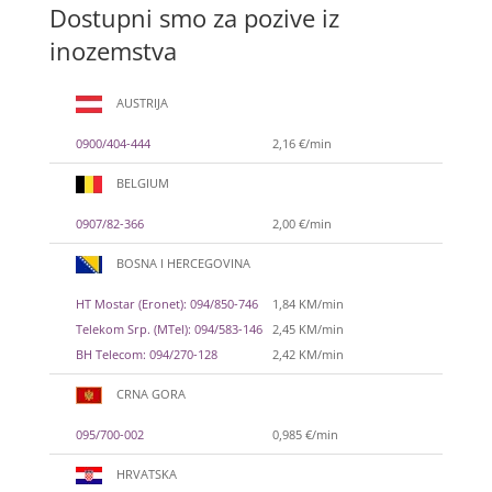
Dostupni smo za pozive iz
inozemstva
AUSTRIJA
0900/404-444
2,16 €/min
BELGIUM
0907/82-366
2,00 €/min
BOSNA I HERCEGOVINA
HT Mostar (Eronet): 094/850-746
1,84 KM/min
Telekom Srp. (MTel): 094/583-146
2,45 KM/min
BH Telecom: 094/270-128
2,42 KM/min
CRNA GORA
095/700-002
0,985 €/min
HRVATSKA