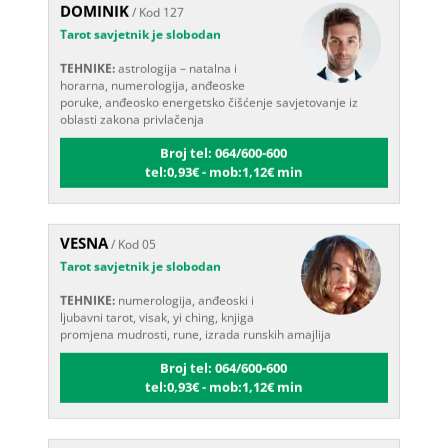
Tarot savjetnik je slobodan
TEHNIKE:
astrologija – natalna i
horarna, numerologija, anđeoske
poruke, anđeosko energetsko čišćenje savjetovanje iz
oblasti zakona privlačenja
Broj tel: 064/600-600
tel:0,93€ - mob:1,12€ min
VESNA
/ Kod 05
Tarot savjetnik je slobodan
TEHNIKE:
numerologija, anđeoski i
ljubavni tarot, visak, yi ching, knjiga
promjena mudrosti, rune, izrada runskih amajlija
Broj tel: 064/600-600
tel:0,93€ - mob:1,12€ min
STOJA
/ Kod 31