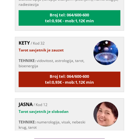
Broj tel: 064/600-600
tel:0,93€ - mob:1,12€ min
KETY
/ Kod 32
Tarot savjetnik je zauzet
TEHNIKE:
vidovitost, astrologija, tarot,
bioenergija
Broj tel: 064/600-600
tel:0,93€ - mob:1,12€ min
JASNA
/ Kod 12
Tarot savjetnik je slobodan
TEHNIKE:
numerologija, visak, nebeski
krug, tarot
Broj tel: 064/600-600
tel:0,93€ - mob:1,12€ min