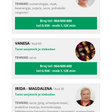
bioenergija, svijeće, tarot, psihološki
razgovori
Broj tel: 064/600-600
tel:0,93€ - mob:1,12€ min
VANESA
/ Kod 60
Tarot savjetnik je slobodan
TEHNIKE:
tarot
Broj tel: 064/600-600
tel:0,93€ - mob:1,12€ min
IRIDA - MAGDALENA
/ Kod 36
Tarot savjetnik je slobodan
TEHNIKE:
tarot, jijing, arhetipski kotač,
praktična intuicija, kromoterapija,
biblioterapija (terapija čitanjem i pisanjem), numerologija,
radiestezija