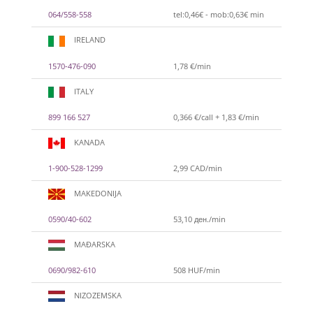
064/558-558
tel:0,46€ - mob:0,63€ min
IRELAND
1570-476-090
1,78 €/min
ITALY
899 166 527
0,366 €/call + 1,83 €/min
KANADA
1-900-528-1299
2,99 CAD/min
MAKEDONIJA
0590/40-602
53,10 ден./min
MAĐARSKA
0690/982-610
508 HUF/min
NIZOZEMSKA