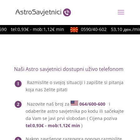
90
tel:0,93€ - mob:1,12€ min
0590/40-602
53,10 ден./min
Naši Astro savjetnici dostupni uživo telefonom
Razmislite o svojoj situaciji i zapišite si pitanja
l
koja nas želite pitati
Nazovite naš broj za
064/600-600
i
2
odaberite astro savjetnika po kodu ili sačekajte
da Vam se javi prvi slobodan ( Cijena poziva
tel:0,93€ - mob:1,12€ min
)
Nakon završenog razgovora ponovo razmislite