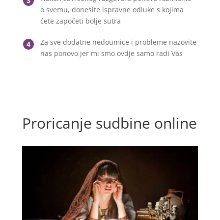
3
o svemu, donesite ispravne odluke s kojima
ćete započeti bolje sutra
Za sve dodatne nedoumice i probleme nazovite
4
nas ponovo jer mi smo ovdje samo radi Vas
Proricanje sudbine online