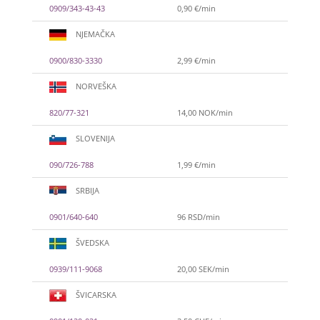
0909/343-43-43
0,90 €/min
NJEMAČKA
0900/830-3330
2,99 €/min
NORVEŠKA
820/77-321
14,00 NOK/min
SLOVENIJA
090/726-788
1,99 €/min
SRBIJA
0901/640-640
96 RSD/min
ŠVEDSKA
0939/111-9068
20,00 SEK/min
ŠVICARSKA
VIKTORIJA
/ Kod 369