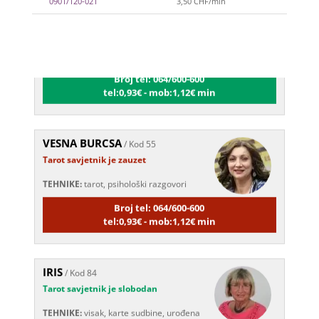
0901/120-021
3,50 CHF/min
Tarot savjetnik je slobodan
TEHNIKE:
astrologija, numerologija,
tarot, radiestezija
Broj tel: 064/600-600
tel:0,93€ - mob:1,12€ min
VESNA BURCSA
/ Kod 55
Tarot savjetnik je zauzet
TEHNIKE:
tarot, psihološki razgovori
Broj tel: 064/600-600
tel:0,93€ - mob:1,12€ min
IRIS
/ Kod 84
Tarot savjetnik je slobodan
TEHNIKE:
visak, karte sudbine, urođena
vidovitost