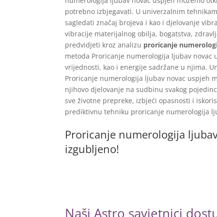
numerologija ljubav novac uspjeh možemo otkrit
potrebno izbjegavati. U univerzalnim tehnika
sagledati značaj brojeva i kao i djelovanje vibr
vibracije materijalnog obilja, bogatstva, zdravl
predvidjeti kroz analizu
proricanje numerologi
metoda Proricanje numerologija ljubav novac us
vrijednosti, kao i energije sadržane u njima. 
Proricanje numerologija ljubav novac uspjeh m
njihovo djelovanje na sudbinu svakog pojedinca
sve životne prepreke, izbjeći opasnosti i iskor
prediktivnu tehniku proricanje numerologija l
Proricanje numerologija ljuba
izgubljeno!
Naši Astro savjetnici dos