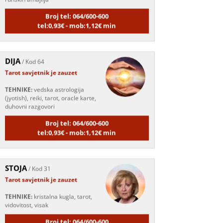
Broj tel: 064/600-600
tel:0,93€ - mob:1,12€ min
DIJA
/ Kod 64
Tarot savjetnik je zauzet
TEHNIKE:
vedska astrologija
(jyotish), reiki, tarot, oracle karte,
duhovni razgovori
Broj tel: 064/600-600
tel:0,93€ - mob:1,12€ min
STOJA
/ Kod 31
Tarot savjetnik je zauzet
TEHNIKE:
kristalna kugla, tarot,
vidovitost, visak
Broj tel: 064/600-600
tel:0,93€ - mob:1,12€ min