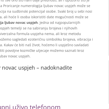
i sve ono što nam daje prednosti, ali i upozoriti što je
ma Proricanje numerologija ljubav novac uspjeh može se
acija na sudbinski potencijal osobe. Svaki broj u sebi nosi
ja, ali hoće li osoba iskoristiti date mogućnosti može se
ja ljubav novac uspjeh
. Jedna od najpopularnijih
pjeh temelji se na sabiranju brojeva i njihovih
Univerzalna formula uspjeha nema, ali kroz metodu
ožemo sagledati ezoteričnu simboliku brojeva, vibracija i
. Kakav će biti naš život, hoćemo li uspješno savladati
istiti povoljne kozmičke utjecaje možemo saznati kroz
jubav novac uspjeh.
v novac uspjeh – nadoknadite
tupni uživo telefonom