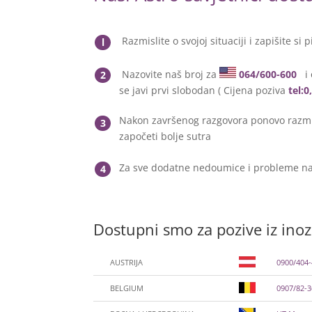
Razmislite o svojoj situaciji i zapišite si p
l
Nazovite naš broj za
064/600-600
i 
2
se javi prvi slobodan ( Cijena poziva
tel:
Nakon završenog razgovora ponovo razmis
3
započeti bolje sutra
Za sve dodatne nedoumice i probleme na
4
Dostupni smo za pozive iz ino
AUSTRIJA
0900/404
BELGIUM
0907/82-