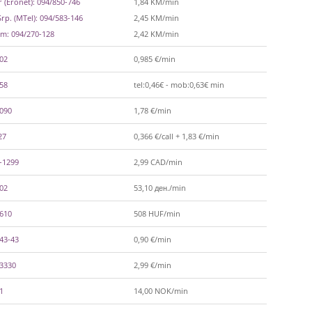
 (Eronet): 094/850-746
1,84 KM/min
rp. (MTel): 094/583-146
2,45 KM/min
m: 094/270-128
2,42 KM/min
002
0,985 €/min
558
tel:0,46€ - mob:0,63€ min
-090
1,78 €/min
27
0,366 €/call + 1,83 €/min
-1299
2,99 CAD/min
602
53,10 ден./min
-610
508 HUF/min
43-43
0,90 €/min
-3330
2,99 €/min
1
14,00 NOK/min