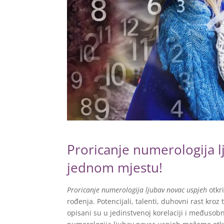
Proricanje numerologija l
jednom mjestu!
Proricanje numerologija ljubav novac uspjeh
otkr
rođenja. Potencijali, talenti, duhovni rast kro
opisani su u jedinstvenoj korelaciji i međusobn