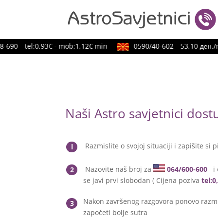
690
tel:0,93€ - mob:1,12€ min
0590/40-602
53,10 ден./mi
Naši Astro savjetnici dos
Razmislite o svojoj situaciji i zapišite si p
l
Nazovite naš broj za
064/600-600
i 
2
se javi prvi slobodan ( Cijena poziva
tel:
Nakon završenog razgovora ponovo razmis
3
započeti bolje sutra