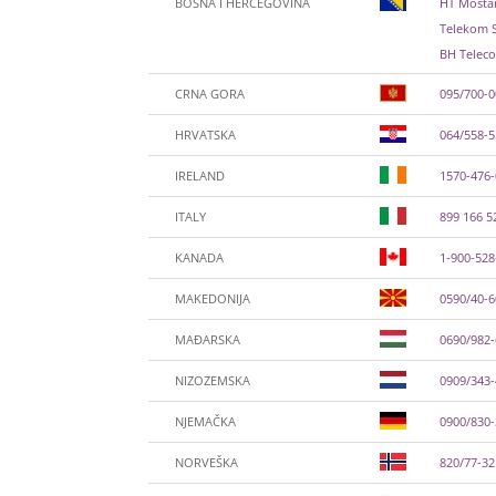
BOSNA I HERCEGOVINA
HT Mostar
Telekom S
BH Teleco
CRNA GORA
095/700-
HRVATSKA
064/558-
IRELAND
1570-476
ITALY
899 166 5
KANADA
1-900-528
MAKEDONIJA
0590/40-
MAĐARSKA
0690/982
NIZOZEMSKA
0909/343-
NJEMAČKA
0900/830
NORVEŠKA
820/77-32