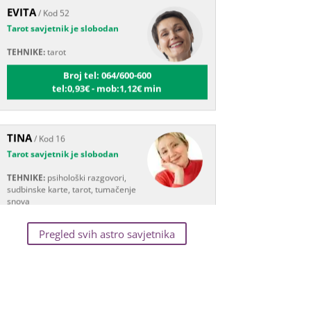
Tarot savjetnik je slobodan
TEHNIKE:
tarot
Broj tel: 064/600-600
tel:0,93€ - mob:1,12€ min
TINA
/ Kod 16
Tarot savjetnik je slobodan
TEHNIKE:
psihološki razgovori,
sudbinske karte, tarot, tumačenje
snova
Broj tel: 064/600-600
tel:0,93€ - mob:1,12€ min
Pregled svih astro savjetnika
VESNA
/ Kod 05
Tarot savjetnik je zauzet
TEHNIKE:
numerologija,