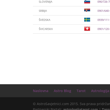
SLOVENIJA
090/726-
SRBIJA
0901/640
ŠVEDSKA
0939/111
ŠVICARSKA
0901/120
Naslovna
Astro Blog
Tarot
Astrologija
© AstroSavjetnici.com 2015. Sva prava pridrža
Partnerski Portali:
astrologijatarot.com
|
Taro