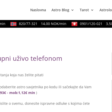
Naslovna
Astro Blog
Tarot
Astrolo
n
820/77-321
14,00 NOK/min
0901/120-021
3,50 
tupni uživo telefonom
itanja koja nas želite pitati
odaberite astro savjetnika po kodu ili sačekajte da Vam
0,93€ - mob:1,12€ min
)
lite o svemu, donesite ispravne odluke s kojima ćete