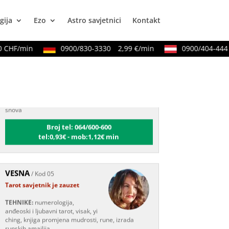
gija
Ezo
Astro savjetnici
Kontakt
CHF/min
0900/830-3330
2,99 €/min
0900/404-444
2
TINA
/ Kod 16
Tarot savjetnik je slobodan
TEHNIKE:
psihološki razgovori,
sudbinske karte, tarot, tumačenje
snova
Broj tel: 064/600-600
tel:0,93€ - mob:1,12€ min
VESNA
/ Kod 05
Tarot savjetnik je zauzet
TEHNIKE:
numerologija,
anđeoski i ljubavni tarot, visak, yi
ching, knjiga promjena mudrosti, rune, izrada
runskih amajlija