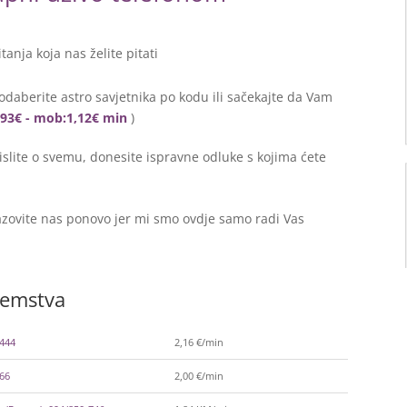
itanja koja nas želite pitati
odaberite astro savjetnika po kodu ili sačekajte da Vam
0,93€ - mob:1,12€ min
)
lite o svemu, donesite ispravne odluke s kojima ćete
zovite nas ponovo jer mi smo ovdje samo radi Vas
zemstva
-444
2,16 €/min
366
2,00 €/min