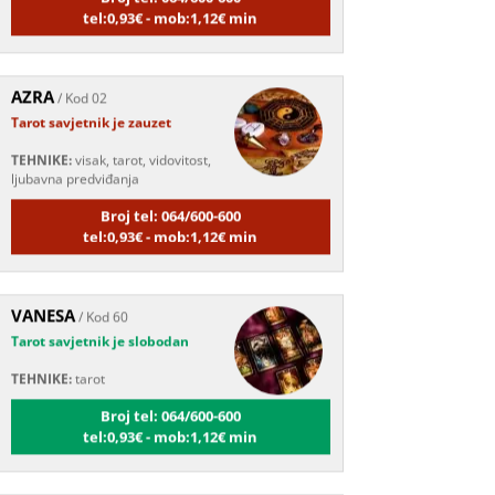
AZRA
/ Kod 02
Tarot savjetnik je zauzet
TEHNIKE:
visak, tarot, vidovitost,
ljubavna predviđanja
Broj tel: 064/600-600
tel:0,93€ - mob:1,12€ min
VANESA
/ Kod 60
Tarot savjetnik je slobodan
TEHNIKE:
tarot
Broj tel: 064/600-600
tel:0,93€ - mob:1,12€ min
IRIDA - MAGDALENA
/ Kod