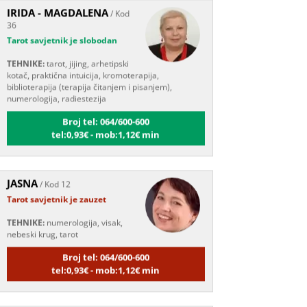
36
Tarot savjetnik je slobodan
TEHNIKE:
tarot, jijing, arhetipski
kotač, praktična intuicija, kromoterapija,
biblioterapija (terapija čitanjem i pisanjem),
numerologija, radiestezija
Broj tel: 064/600-600
tel:0,93€ - mob:1,12€ min
JASNA
/ Kod 12
Tarot savjetnik je zauzet
TEHNIKE:
numerologija, visak,
nebeski krug, tarot
Broj tel: 064/600-600
tel:0,93€ - mob:1,12€ min
EVITA
/ Kod 52