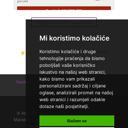
Broj tel: 064/600-600
tel:0,93€ - mob:1,12€ min
Pregled svih astro savjetnika
Mi koristimo kolačiće
Koristimo kolačiće i druge
Ocjena:
4.5 / 5 (164 ocjena)
tehnologije praćenja da bismo
poboljšali vaše korisničko
iskustvo na našoj web stranici,
kako bismo vam prikazali
Naslovna
Astro Blog
Tarot
Astrologija
personalizirani sadržaj i ciljane
Ezo
Astro savjetnici
Kontakt
oglase, analizirali promet na našoj
web stranici i razumjeli odakle
dolaze naši posjetitelji.
© AstroSavjetnici.com 2015. Sva prava pridržana.
Maratela mreže d.o.o. - 072700700 - +18 |
O nama
|
Slažem se
Polica privatnosti
|
Uvjeti korištenja