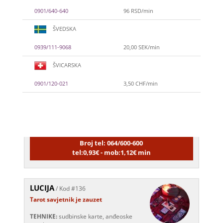
0901/640-640
96 RSD/min
ŠVEDSKA
0939/111-9068
20,00 SEK/min
ŠVICARSKA
0901/120-021
3,50 CHF/min
LUCIJA
/ Kod #136
Tarot savjetnik je zauzet
TEHNIKE:
sudbinske karte, anđeoske
poruke
Broj tel: 064/600-600
tel:0,93€ - mob:1,12€ min
LUCIJA
/ Kod #136
Tarot savjetnik je zauzet
TEHNIKE:
sudbinske karte, anđeoske
poruke