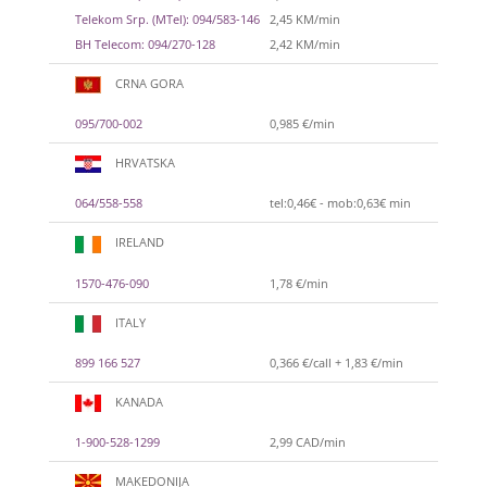
Telekom Srp. (MTel): 094/583-146
2,45 KM/min
BH Telecom: 094/270-128
2,42 KM/min
CRNA GORA
095/700-002
0,985 €/min
HRVATSKA
064/558-558
tel:0,46€ - mob:0,63€ min
IRELAND
1570-476-090
1,78 €/min
ITALY
899 166 527
0,366 €/call + 1,83 €/min
KANADA
1-900-528-1299
2,99 CAD/min
MAKEDONIJA