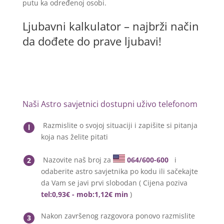
putu ka određenoj osobi.
Ljubavni kalkulator – najbrži način
da dođete do prave ljubavi!
Naši Astro savjetnici dostupni uživo telefonom
Razmislite o svojoj situaciji i zapišite si pitanja
l
koja nas želite pitati
Nazovite naš broj za
064/600-600
i
2
odaberite astro savjetnika po kodu ili sačekajte
da Vam se javi prvi slobodan ( Cijena poziva
tel:0,93€ - mob:1,12€ min
)
Nakon završenog razgovora ponovo razmislite
3