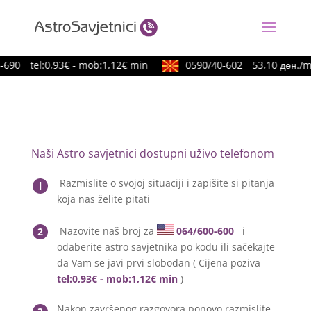
-690
tel:0,93€ - mob:1,12€ min
0590/40-602
53,10 ден./mi
Naši Astro savjetnici dostupni uživo telefonom
Razmislite o svojoj situaciji i zapišite si pitanja
l
koja nas želite pitati
Nazovite naš broj za
064/600-600
i
2
odaberite astro savjetnika po kodu ili sačekajte
da Vam se javi prvi slobodan ( Cijena poziva
tel:0,93€ - mob:1,12€ min
)
Nakon završenog razgovora ponovo razmislite