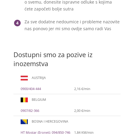
o svemu, donesite ispravne odluke s kojima
ćete započeti bolje sutra
Za sve dodatne nedoumice i probleme nazovite
4
nas ponovo jer mi smo ovdje samo radi Vas
Dostupni smo za pozive iz
inozemstva
AUSTRIJA
0900/404-444
2,16 €/min
BELGIUM
0907/82-366
2,00 €/min
BOSNA I HERCEGOVINA
HT Mostar (Eronet): 094/850-746
1,84 KM/min