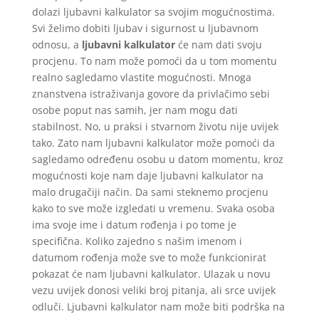
dolazi ljubavni kalkulator sa svojim mogućnostima.
Svi želimo dobiti ljubav i sigurnost u ljubavnom
odnosu, a
ljubavni kalkulator
će nam dati svoju
procjenu. To nam može pomoći da u tom momentu
realno sagledamo vlastite mogućnosti. Mnoga
znanstvena istraživanja govore da privlačimo sebi
osobe poput nas samih, jer nam mogu dati
stabilnost. No, u praksi i stvarnom životu nije uvijek
tako. Zato nam ljubavni kalkulator može pomoći da
sagledamo određenu osobu u datom momentu, kroz
mogućnosti koje nam daje ljubavni kalkulator na
malo drugačiji način. Da sami steknemo procjenu
kako to sve može izgledati u vremenu. Svaka osoba
ima svoje ime i datum rođenja i po tome je
specifična. Koliko zajedno s našim imenom i
datumom rođenja može sve to može funkcionirat
pokazat će nam ljubavni kalkulator. Ulazak u novu
vezu uvijek donosi veliki broj pitanja, ali srce uvijek
odluči. Ljubavni kalkulator nam može biti podrška na