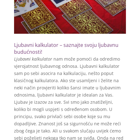
Ljubavni kalkulator – saznajte svoju ljubavnu
budućnosti!
Ljubavni kalkulator
nam može pomoći da odredimo
vjerojatnost ljubavnog odnosa. Ljubavni kalkulator
sam po sebi asocira na kalkulaciju, nešto poput
klasičnog kalkulatora. Ako ste usamljeni i želite na
neki način provjeriti koliko šansi imate u ljubavnim
odnosima, ljubavni kalkulator je idealan za Vas.
Ljubav je izazov za sve. Svi smo jako znatiželjni,
koliko bi mogli uspjeti s određenom osobom. U
principu, svako privlači sebi osobe koje su mu
dopadljive. Znanost još sa sigurnošću ne može reći
zbog čega je tako. Ali u svakom slučaju uvijek ćemo
sebi poželjeti nekoga tko nam se sviđa. Onda na red