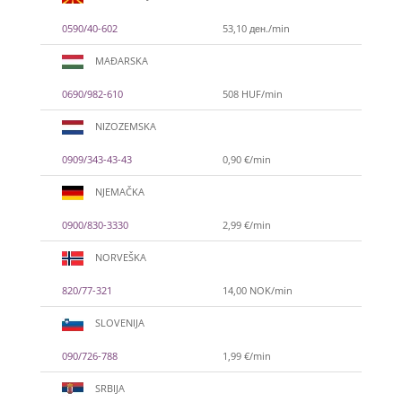
0590/40-602
53,10 ден./min
MAĐARSKA
0690/982-610
508 HUF/min
NIZOZEMSKA
0909/343-43-43
0,90 €/min
NJEMAČKA
0900/830-3330
2,99 €/min
NORVEŠKA
820/77-321
14,00 NOK/min
SLOVENIJA
090/726-788
1,99 €/min
SRBIJA